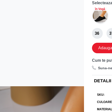
Selecteaza
în Vogă
36
3
Adauga 
Cum te pu
Suna-n
DETALII
SKU
CULOARE
MATERIA