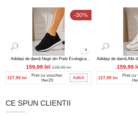
-30%
Adidași de damă Negri din Piele Ecologica
Adidași de damă Albi d
Intoarsa Kevya
159,99
lei
159,99
l
229,00
lei
Pret cu voucher:
Pret cu
127,99
lei
127,99
lei
Aplică
Her20
He
CE SPUN CLIENTII