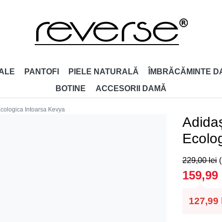
ALE
PANTOFI
PIELE NATURALĂ
ÎMBRĂCĂMINTE D
BOTINE
ACCESORII DAMǍ
Ecologica Intoarsa Kevya
Adidaș
Ecolog
229,00
lei
159,99
127,99