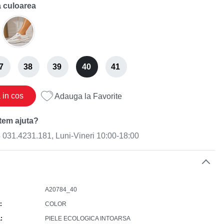
 culoarea
7
38
39
40
41
in cos
Adauga la Favorite
tem ajuta?
031.4231.181, Luni-Vineri 10:00-18:00
e
A20784_40
COLOR
L
PIELE ECOLOGICA INTOARSA