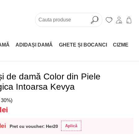
AMĂ
ADIDAȘI DAMĂ
GHETE ȘI BOCANCI
CIZME
i de damă Color din Piele
ica Intoarsa Kevya
( 30%)
lei
lei
Aplică
Pret cu voucher: Her20