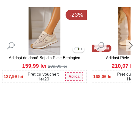
-23%
Premium
1
Adidași de damă Bej din Piele Ecologica
Adidasi Piele Nat
Intoarsa Narali
159,99
lei
210,07
le
209,00
lei
Pret cu voucher:
Pret cu v
127,99
lei
168,06
lei
Aplică
Her20
Her