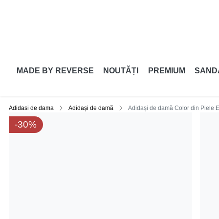
MADE BY REVERSE
NOUTĂȚI
PREMIUM
SAND
Adidasi de dama
Adidași de damă
Adidași de damă Color din Piele 
-30%