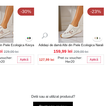
-30%
-23%
1
in Piele Ecologica Kevya
Adidași de damă Albi din Piele Ecologica Narali
ei
159,99
lei
229,00
lei
209,00
lei
 voucher:
Pret cu voucher:
127,99
lei
Aplică
Aplică
r20
Her20
Detii sau ai utilizat produsul?