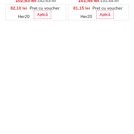
102,63
lei
101,44
lei
142,63
lei
131,44
lei
82,10
lei
Pret cu voucher:
81,15
lei
Pret cu voucher:
Aplică
Aplică
Her20
Her20