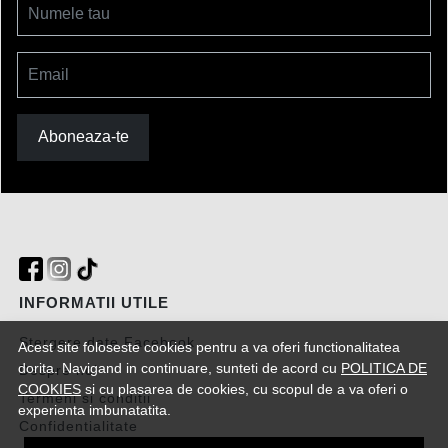
Numele tau
Email
Aboneaza-te
INFORMATII UTILE
Stergere date Facebook
Acest site foloseste cookies pentru a va oferi functionalitatea
dorita. Navigand in continuare, sunteti de acord cu
POLITICA DE
Despre noi
COOKIES
si cu plasarea de cookies, cu scopul de a va oferi o
Termeni si conditii
experienta imbunatatita.
Confidentialitate