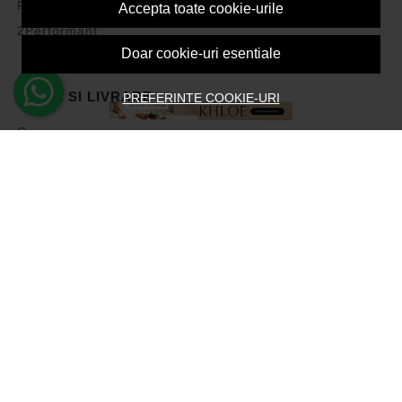
Politica de Cookies
Accepta toate cookie-urile
2Performant
Doar cookie-uri esentiale
PLATA SI LIVRARE
PREFERINTE COOKIE-URI
Cum cumpar
Vezi cosul
Metode de plata
Transport si retururi
Intrebari frecvente
Formular de retur
ASISTENTA
Contacteaza-ne
Intrebari frecvente