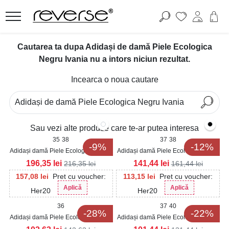
Cautarea ta dupa Adidași de damă Piele Ecologica
Negru Ivania nu a intors niciun rezultat.
Incearca o noua cautare
Sau vezi alte produse care te-ar putea interesa
35
38
37
38
-9%
-12%
Adidași damă Piele Ecologica Negru
Adidași damă Piele Ecologica Negru
Nicko
Lainy
196,35
lei
141,44
lei
216,35
lei
161,44
lei
157,08
lei
Pret cu voucher:
113,15
lei
Pret cu voucher:
Aplică
Aplică
Her20
Her20
36
37
40
-28%
-22%
Adidași damă Piele Ecologica Negru
Adidași damă Piele Ecologica Negru
Kayen
Ineza2