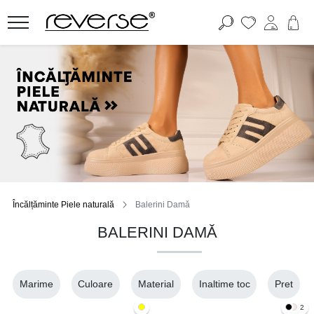
Încălțăminte Piele naturală
Balerini Damǎ
BALERINI DAMǍ
Marime
Culoare
Material
Inaltime toc
Pret
2