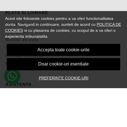
PLATA SI LIVRARE
Acest site foloseste cookies pentru a va oferi functionalitatea
Cum cumpar
dorita. Navigand in continuare, sunteti de acord cu
POLITICA DE
COOKIES
si cu plasarea de cookies, cu scopul de a va oferi o
Vezi cosul
experienta imbunatatita.
Metode de plata
Transport si retururi
Accepta toate cookie-urile
Intrebari frecvente
Formular de retur
Doar cookie-uri esentiale
PREFERINTE COOKIE-URI
ASISTENTA
Contacteaza-ne
Intrebari frecvente
Harta site
ANPC