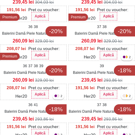
239,45
lei
239,45
lei
304,03
lei
304,03
lei
191,56
lei
Pret cu voucher:
191,56
lei
Pret cu voucher:
Aplică
Aplică
Premium
Premium
Her20
Her20
36
38
37
38
-20%
-20%
Balerini Damǎ Piele Naturala Intoarsa
Balerini Damǎ Piele Naturala Bej
Negru Cylus
Zandra
260,09
lei
260,09
lei
329,00
lei
329,00
lei
208,07
lei
Pret cu voucher:
208,07
lei
Pret cu voucher:
Aplică
Aplică
Premium
Her20
Her20
2
36
37
38
39
39
-20%
-18%
Balerini Damǎ Piele Naturala Negru
Balerini Damǎ Piele Naturala Nude
Zandra
Giulia
260,09
lei
239,45
lei
329,00
lei
293,86
lei
208,07
lei
Pret cu voucher:
191,56
lei
Pret cu voucher:
Aplică
Aplică
Her20
Her20
2
2
36
41
37
38
-18%
-18%
Balerini Damǎ Piele Naturala Rosu
Balerini Damǎ Piele Naturala Mov Giulia
Giulia
239,45
lei
239,45
lei
293,86
lei
293,86
lei
191,56
lei
Pret cu voucher:
191,56
lei
Pret cu voucher:
Aplică
Aplică
Her20
Her20
2
2