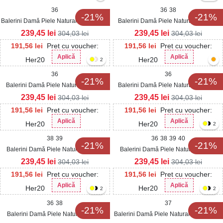
36
36
38
-21%
-21%
Balerini Damǎ Piele Naturala Portocaliu
Balerini Damǎ Piele Naturala Galben
Amyra
Margaux
239,45
lei
239,45
lei
304,03
lei
304,03
lei
191,56
lei
Pret cu voucher:
191,56
lei
Pret cu voucher:
Aplică
Aplică
Her20
Her20
2
36
36
-21%
-21%
Balerini Damǎ Piele Naturala Negru
Balerini Damǎ Piele Naturala Galben
Margaux
Amyra
239,45
lei
239,45
lei
304,03
lei
304,03
lei
191,56
lei
Pret cu voucher:
191,56
lei
Pret cu voucher:
Aplică
Aplică
Her20
Her20
2
38
39
36
38
39
40
-21%
-21%
Balerini Damǎ Piele Naturala Verde
Balerini Damǎ Piele Naturala Verde
Patricia
Margaux
239,45
lei
239,45
lei
304,03
lei
304,03
lei
191,56
lei
Pret cu voucher:
191,56
lei
Pret cu voucher:
Aplică
Aplică
Her20
Her20
2
2
36
38
37
-21%
-21%
Balerini Damǎ Piele Naturala Nude
Balerini Damǎ Piele Naturala Portocaliu
Margaux
Margaux