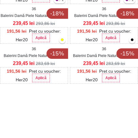
36
36
-18%
-18%
Balerini Damǎ Piele Naturala Portocaliu
Balerini Damǎ Piele Naturala Verde
Giulia
Giulia
239,45
lei
239,45
lei
293,86
lei
293,86
lei
191,56
lei
Pret cu voucher:
191,56
lei
Pret cu voucher:
Aplică
Aplică
Her20
Her20
36
36
-15%
-15%
Balerini Damǎ Piele Naturala Negru
Balerini Damǎ Piele Naturala Galben
Nathaly
Nathaly
239,45
lei
239,45
lei
283,69
lei
283,69
lei
191,56
lei
Pret cu voucher:
191,56
lei
Pret cu voucher:
Aplică
Aplică
Her20
Her20