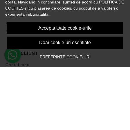
dorita. Navigand in continuare, sunteti de acord cu
POLITICA DE
Intrebari frecvente
COOKIES
si cu plasarea de cookies, cu scopul de a va oferi o
experienta imbunatatita.
Harta site
ANPC
Accepta toate cookie-urile
Solutionarea litigiilor
Doar cookie-uri esentiale
CONT CLIENT
PREFERINTE COOKIE-URI
Contul meu
Inregistrare
Recuperare parola
Istoric comenzi
Produse favorite
Devino Afiliat