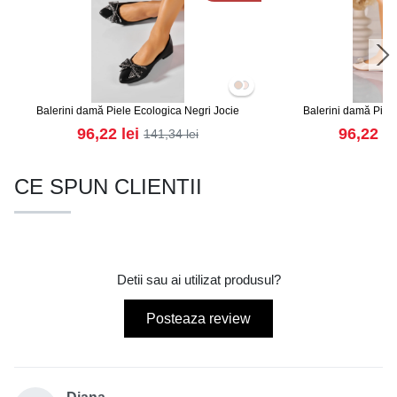
Balerini damă Piele Ecologica Negri Jocie
Balerini damă Piele
96,22
lei
96,22
le
141,34
lei
CE SPUN CLIENTII
Detii sau ai utilizat produsul?
Posteaza review