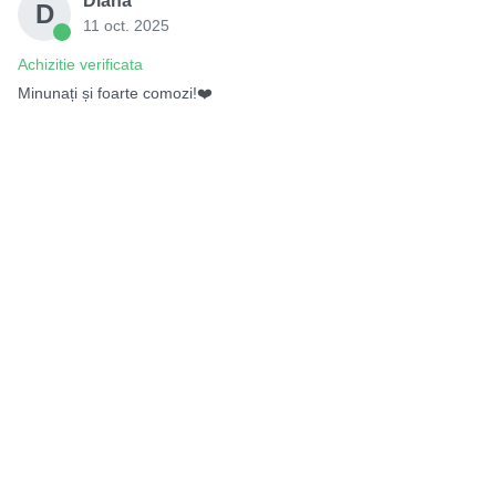
Diana
D
11 oct. 2025
Achizitie verificata
Minunați și foarte comozi!❤️