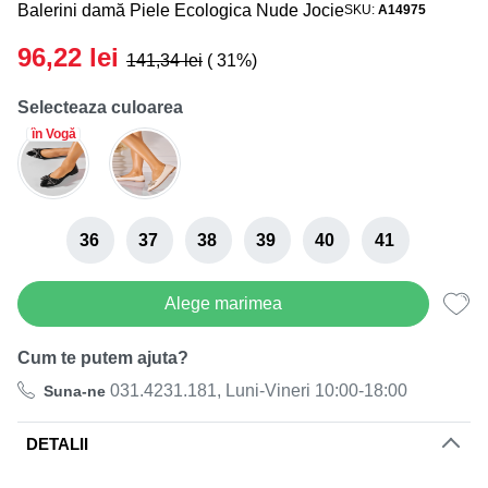
Balerini damă Piele Ecologica Nude Jocie
SKU
A14975
Black Friday de Vara! 27.07-05.08
Reducerea finală la toate produsele!
96,22
lei
141,34
lei
( 31%)
Selecteaza culoarea
în Vogă
36
37
38
39
40
41
Alege marimea
Cum te putem ajuta?
031.4231.181, Luni-Vineri 10:00-18:00
Suna-ne
DETALII