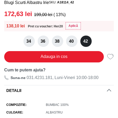
Blugi Scurti Albastru Irie
SKU
A18114_42
172,63
lei
199,00
lei
( 13%)
138,10
lei
Aplică
Pret cu voucher: Her20
34
36
38
40
42
Adauga in cos
Cum te putem ajuta?
031.4231.181, Luni-Vineri 10:00-18:00
Suna-ne
DETALII
COMPOZITIE
BUMBAC 100%
CULOARE
ALBASTRU