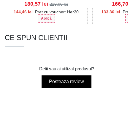
180,57
lei
166,70
l
219,00
lei
144,46
lei
Pret cu voucher: Her20
133,36
lei
Pret 
Aplică
Ap
CE SPUN CLIENTII
Detii sau ai utilizat produsul?
Posteaza review