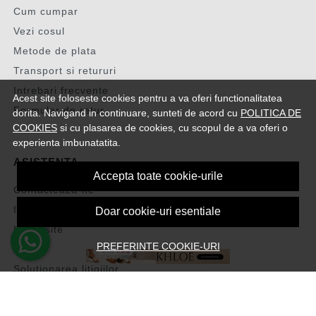
Cum cumpar
Vezi cosul
Metode de plata
Transport si retururi
Intrebari frecvente
Acest site foloseste cookies pentru a va oferi functionalitatea
Formular de retur
dorita. Navigand in continuare, sunteti de acord cu
POLITICA DE
COOKIES
si cu plasarea de cookies, cu scopul de a va oferi o
experienta imbunatatita.
ASISTENTA
Accepta toate cookie-urile
Contacteaza-ne
Intrebari frecvente
Doar cookie-uri esentiale
Harta site
PREFERINTE COOKIE-URI
ANPC
Solutionarea litigiilor