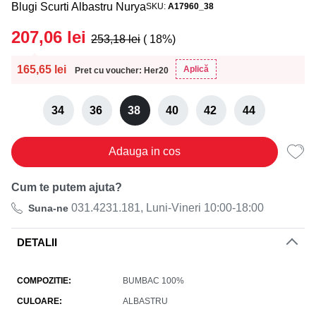
Blugi Scurti Albastru Nurya
SKU
A17960_38
207,06
lei
253,18
lei
( 18%)
165,65
lei
Aplică
Pret cu voucher: Her20
34
36
38
40
42
44
Adauga in cos
Cum te putem ajuta?
031.4231.181, Luni-Vineri 10:00-18:00
Suna-ne
DETALII
COMPOZITIE
BUMBAC 100%
CULOARE
ALBASTRU