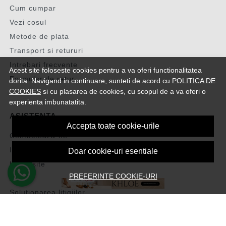
Cum cumpar
Vezi cosul
Metode de plata
Transport si retururi
Intrebari frecvente
Acest site foloseste cookies pentru a va oferi functionalitatea
Formular de retur
dorita. Navigand in continuare, sunteti de acord cu
POLITICA DE
COOKIES
si cu plasarea de cookies, cu scopul de a va oferi o
experienta imbunatatita.
ASISTENTA
Accepta toate cookie-urile
Contacteaza-ne
Intrebari frecvente
Doar cookie-uri esentiale
Harta site
PREFERINTE COOKIE-URI
ANPC
Solutionarea litigiilor