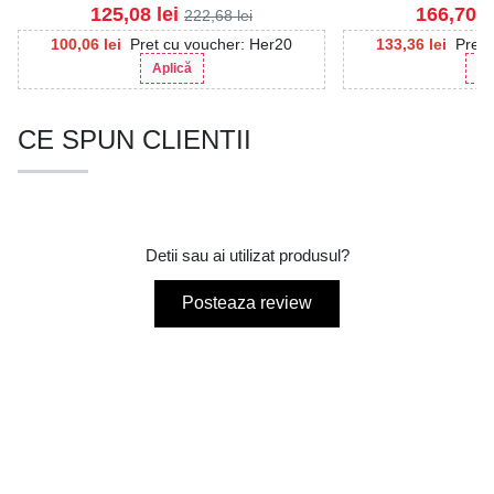
125,08
lei
166,70
l
222,68
lei
100,06
lei
Pret cu voucher: Her20
133,36
lei
Pret 
Aplică
Ap
CE SPUN CLIENTII
Detii sau ai utilizat produsul?
Posteaza review