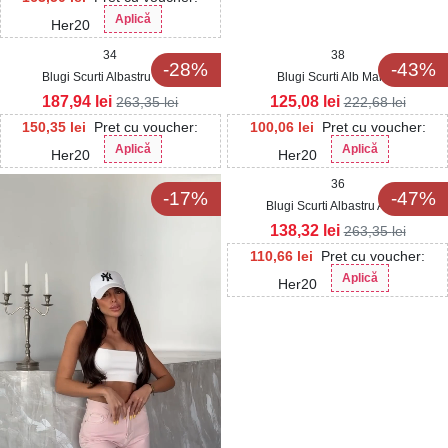
Aplică
Her20
34
38
-28%
-43%
Blugi Scurti Albastru Brija
Blugi Scurti Alb Makali
187,94
lei
125,08
lei
263,35
lei
222,68
lei
150,35
lei
Pret cu voucher:
100,06
lei
Pret cu voucher:
Aplică
Aplică
Her20
Her20
36
-17%
-47%
Blugi Scurti Albastru Adyra
138,32
lei
263,35
lei
110,66
lei
Pret cu voucher:
Aplică
Her20