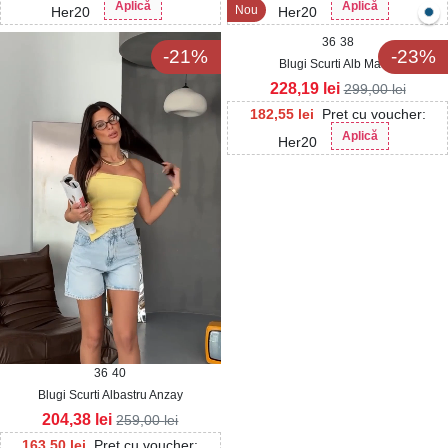
Aplică
Aplică
Nou
Her20
Her20
36
38
-21%
-23%
Blugi Scurti Alb Mariki
228,19
lei
299,00
lei
182,55
lei
Pret cu voucher:
Aplică
Her20
36
40
Blugi Scurti Albastru Anzay
204,38
lei
259,00
lei
163,50
lei
Pret cu voucher: