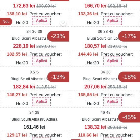
172,63
lei
166,70
lei
199,00
lei
192,18
lei
138,10
lei
Pret cu voucher:
133,36
lei
Pret cu voucher:
Aplică
Aplică
Nou
Her20
Her20
34
36
38
36
38
42
-23%
-17%
Blugi Scurti Albastru Mariki
Blugi Scurti Gri Loxlie
228,19
lei
180,57
lei
299,00
lei
219,00
lei
182,55
lei
Pret cu voucher:
144,46
lei
Pret cu voucher:
Aplică
Aplică
Her20
Her20
XS
S
34
38
-13%
-18%
Blugi Scurti Albastru Nayara
Blugi Scurti Albastru Nurya
182,84
lei
207,06
lei
212,51
lei
253,18
lei
146,27
lei
Pret cu voucher:
165,65
lei
Pret cu voucher:
Aplică
Aplică
Her20
Her20
34
38
46
48
-45%
Blugi Scurti Albastru Adhira
Blugi Scurti Albastru Nanaki
161,46
lei
138,32
lei
253,18
lei
129,17
lei
Pret cu voucher:
110,66
lei
Pret cu voucher: