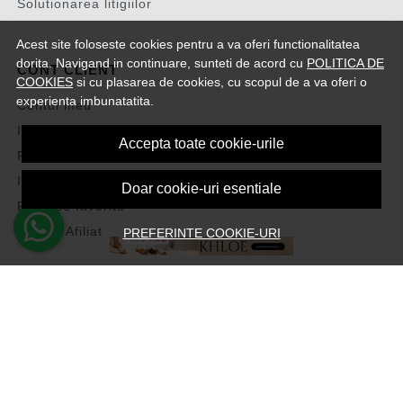
Solutionarea litigiilor
Acest site foloseste cookies pentru a va oferi functionalitatea
dorita. Navigand in continuare, sunteti de acord cu
POLITICA DE
CONT CLIENT
COOKIES
si cu plasarea de cookies, cu scopul de a va oferi o
experienta imbunatatita.
Contul meu
Inregistrare
Accepta toate cookie-urile
Recuperare parola
Istoric comenzi
Doar cookie-uri esentiale
Produse favorite
Devino Afiliat
PREFERINTE COOKIE-URI