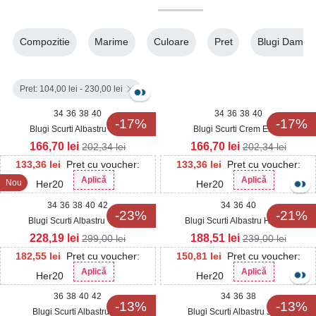
Compozitie
Marime
Culoare
Pret
Blugi Damă
Pret: 104,00 lei - 230,00 lei
34
36
38
40
34
36
38
40
-17%
-17%
Blugi Scurti Albastru Litzy
Blugi Scurti Crem Elkey
166,70
lei
166,70
lei
202,34
lei
202,34
lei
133,36
lei
Pret cu voucher:
133,36
lei
Pret cu voucher:
Aplică
Aplică
Nou
Her20
Her20
34
36
38
40
42
34
36
40
-23%
-21%
Blugi Scurti Albastru Tesia
Blugi Scurti Albastru Hayadi
228,19
lei
188,51
lei
299,00
lei
239,00
lei
182,55
lei
Pret cu voucher:
150,81
lei
Pret cu voucher:
Aplică
Aplică
Her20
Her20
36
38
40
42
34
36
38
-13%
-13%
Blugi Scurti Albastru Irie
Blugi Scurti Albastru Josya