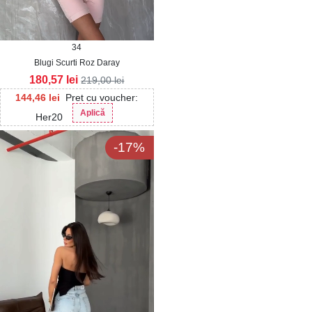
34
Blugi Scurti Roz Daray
180,57
lei
219,00
lei
144,46
lei
Pret cu voucher:
Aplică
Her20
-17%