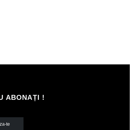
 ABONAȚI !
za-te