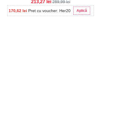
213,27
lei
289,99
lei
170,62
lei
Pret cu voucher: Her20
Aplică