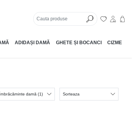
AMĂ
ADIDAȘI DAMĂ
GHETE ȘI BOCANCI
CIZME
Îmbrăcăminte damă
(1)
Sorteaza