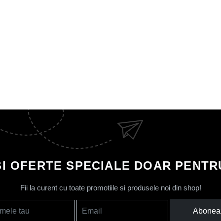
SI OFERTE SPECIALE DOAR PENTRU
Fii la curent cu toate promotiile si produsele noi din shop!
Abonea
mele tau
Email