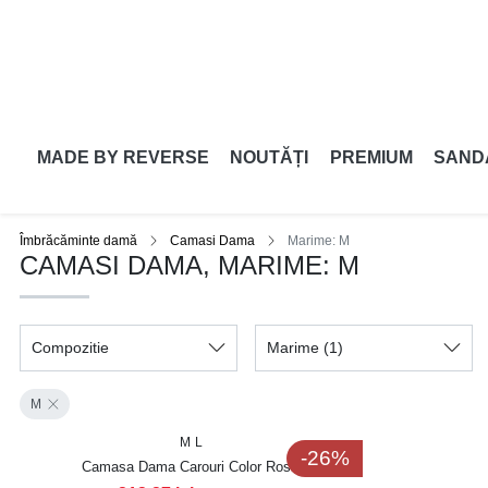
MADE BY REVERSE
NOUTĂȚI
PREMIUM
SAND
Îmbrăcăminte damă
Camasi Dama
Marime: M
CAMASI DAMA, MARIME: M
Compozitie
Marime
(1)
M
M
L
-26%
Camasa Dama Carouri Color Rosie