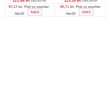
121,46
lei
113,39
lei
152,42
lei
144,28
lei
97,17
lei
Pret cu voucher:
90,71
lei
Pret cu voucher:
Aplică
Aplică
Her20
Her20