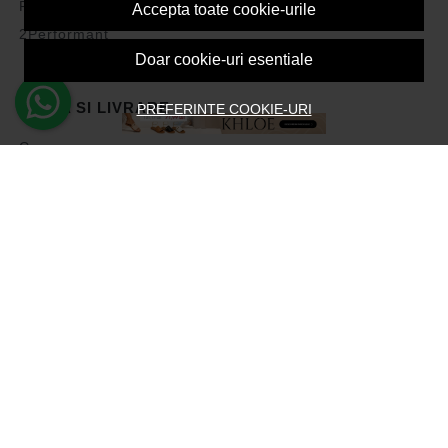
Politica de Cookies
Accepta toate cookie-urile
2Performant
Doar cookie-uri esentiale
PLATA SI LIVRARE
PREFERINTE COOKIE-URI
Cum cumpar
Vezi cosul
Metode de plata
Transport si retururi
Intrebari frecvente
Formular de retur
ASISTENTA
Contacteaza-ne
Intrebari frecvente