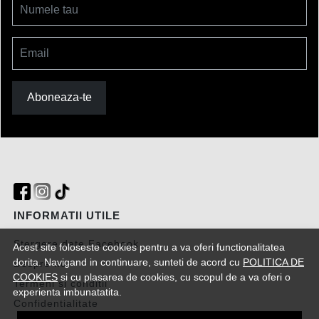
Numele tau
Email
Aboneaza-te
INFORMATII UTILE
Stergere date Facebook
Acest site foloseste cookies pentru a va oferi functionalitatea
dorita. Navigand in continuare, sunteti de acord cu
POLITICA DE
Despre noi
COOKIES
si cu plasarea de cookies, cu scopul de a va oferi o
Termeni si conditii
experienta imbunatatita.
Confidentialitate