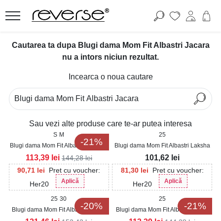
Cautarea ta dupa Blugi dama Mom Fit Albastri Jacara
nu a intors niciun rezultat.
Incearca o noua cautare
Sau vezi alte produse care te-ar putea interesa
S
M
25
-21%
Blugi dama Mom Fit Albastri Loreyna
Blugi dama Mom Fit Albastri Laksha
113,39
lei
101,62
lei
144,28
lei
90,71
lei
Pret cu voucher:
81,30
lei
Pret cu voucher:
Aplică
Aplică
Her20
Her20
25
30
25
-20%
-21%
Blugi dama Mom Fit Albastri Aleysa
Blugi dama Mom Fit Albastri Ghala