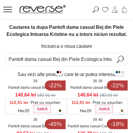
Cautarea ta dupa Pantofi dama casual Bej din Piele
Ecologica Intoarsa Kristine nu a intors niciun rezultat.
Incearca o noua cautare
3
Sau vezi alte produse care te-ar putea interesa
39
38
39
-22%
-22%
Pantofi dama casual Bej din Piele
Pantofi dama casual Bej din Piele
Ecologica Intoarsa Margo
Ecologica Intoarsa Freyja
140,64
lei
140,64
lei
182,01
lei
182,01
lei
112,51
lei
Pret cu voucher:
112,51
lei
Pret cu voucher:
Aplică
Aplică
Her20
Her20
36
39
40
-45%
-19%
Pantofi dama casual Bej din Piele
Pantofi dama casual Camel din Piele
Ecologica Intoarsa Liesl
Ecologica Intoarsa Kristine