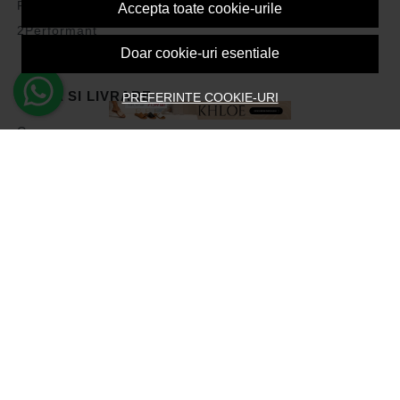
Politica de Cookies
Accepta toate cookie-urile
2Performant
Doar cookie-uri esentiale
PLATA SI LIVRARE
PREFERINTE COOKIE-URI
Cum cumpar
Vezi cosul
Metode de plata
Transport si retururi
Intrebari frecvente
Formular de retur
ASISTENTA
Contacteaza-ne
Intrebari frecvente