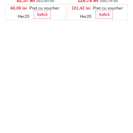
82,57
lei
126,78
lei
151,50
lei
156,78
lei
66,06
lei
Pret cu voucher:
101,42
lei
Pret cu voucher:
Aplică
Aplică
Her20
Her20