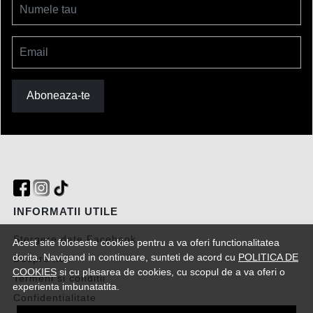
Numele tau
Email
Aboneaza-te
INFORMATII UTILE
Stergere date Facebook
Acest site foloseste cookies pentru a va oferi functionalitatea
dorita. Navigand in continuare, sunteti de acord cu
POLITICA DE
Despre noi
COOKIES
si cu plasarea de cookies, cu scopul de a va oferi o
Termeni si conditii
experienta imbunatatita.
Confidentialitate