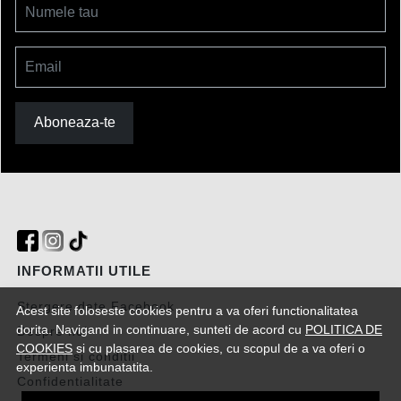
Numele tau
Email
Aboneaza-te
INFORMATII UTILE
Stergere date Facebook
Acest site foloseste cookies pentru a va oferi functionalitatea
dorita. Navigand in continuare, sunteti de acord cu
POLITICA DE
Despre noi
COOKIES
si cu plasarea de cookies, cu scopul de a va oferi o
Termeni si conditii
experienta imbunatatita.
Confidentialitate