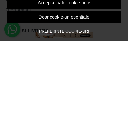
Politica de Cookies
Accepta toate cookie-urile
2Performant
Doar cookie-uri esentiale
PLATA SI LIVRARE
PREFERINTE COOKIE-URI
Cum cumpar
Vezi cosul
Metode de plata
Transport si retururi
Intrebari frecvente
Formular de retur
ASISTENTA
Contacteaza-ne
Intrebari frecvente