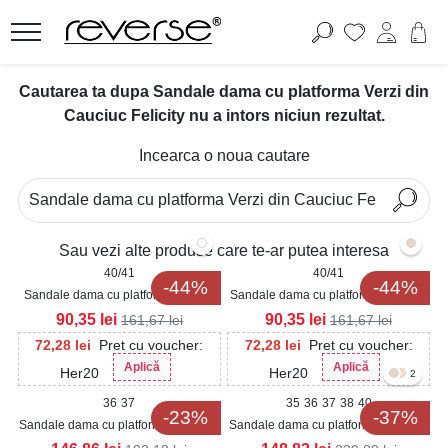
Cautarea ta dupa Sandale dama cu platforma Verzi din
Cauciuc Felicity nu a intors niciun rezultat.
Incearca o noua cautare
Sau vezi alte produse care te-ar putea interesa
40/41
40/41
-44%
-44%
Sandale dama cu platforma Bej din
Sandale dama cu platforma Albe din
Cauciuc Felicity
Cauciuc Felicity
90,35
lei
90,35
lei
161,67
lei
161,67
lei
72,28
lei
Pret cu voucher:
72,28
lei
Pret cu voucher:
Aplică
Aplică
Her20
Her20
2
36
37
35
36
37
38
40
-23%
-37%
Sandale dama cu platforma Verzi din
Sandale dama cu platforma Verzi din
Piele Ecologica Intoarsa Riverly
Textil Sashvi