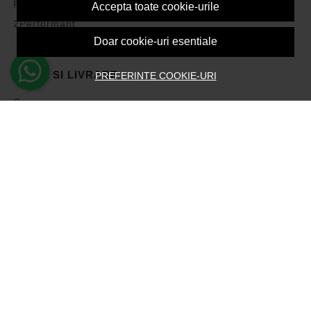
Politica de Cookies
Accepta toate cookie-urile
2Performant
Doar cookie-uri esentiale
PLATA SI LIVRARE
PREFERINTE COOKIE-URI
Cum cumpar
Vezi cosul
Metode de plata
Transport si retururi
Intrebari frecvente
Formular de retur
ASISTENTA
Contacteaza-ne
Intrebari frecvente