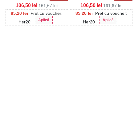
dama Albe Zosia
dama Negre Zosia
106,50
lei
106,50
lei
161,67
lei
161,67
lei
85,20
lei
Pret cu voucher:
85,20
lei
Pret cu voucher:
Aplică
Aplică
Her20
Her20