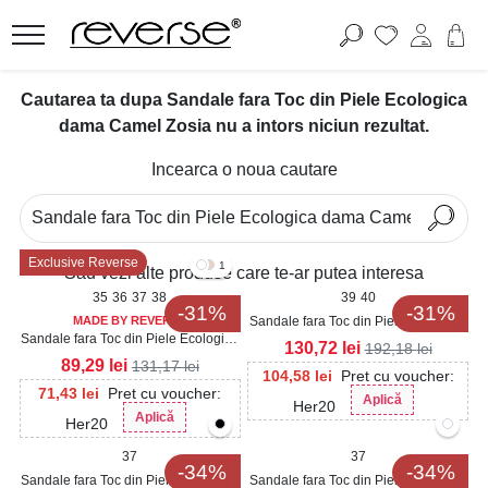
Cautarea ta dupa Sandale fara Toc din Piele Ecologica
dama Camel Zosia nu a intors niciun rezultat.
Incearca o noua cautare
Exclusive Reverse
1
Sau vezi alte produse care te-ar putea interesa
35
36
37
38
39
40
-31%
-31%
MADE BY REVERSE
Sandale fara Toc din Piele Ecologica
Sandale fara Toc din Piele Ecologica
dama Camel Miah
130,72
lei
192,18
lei
dama Camel Khloe
89,29
lei
131,17
lei
104,58
lei
Pret cu voucher:
71,43
lei
Pret cu voucher:
Aplică
Her20
Aplică
Her20
37
37
-34%
-34%
Sandale fara Toc din Piele Ecologica
Sandale fara Toc din Piele Ecologica