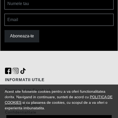
Numele tau
Email
Aboneaza-te
INFORMATII UTILE
Stergere date Facebook
Acest site foloseste cookies pentru a va oferi functionalitatea
dorita. Navigand in continuare, sunteti de acord cu
POLITICA DE
Despre noi
COOKIES
si cu plasarea de cookies, cu scopul de a va oferi o
Termeni si conditii
experienta imbunatatita.
Confidentialitate