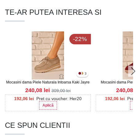
TE-AR PUTEA INTERESA SI
-22%
3
Mocasini dama Piele Naturala Intoarsa Kaki Jayre
Mocasini dama Piele N
Ja
240,08
lei
240,08
l
309,00
lei
192,06
lei
Pret cu voucher: Her20
192,06
lei
Pret 
Aplică
Ap
CE SPUN CLIENTII