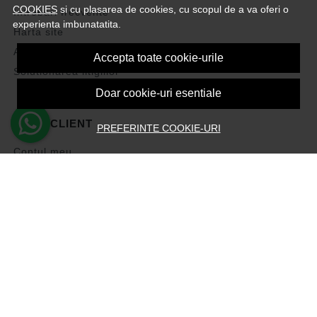
COOKIES
si cu plasarea de cookies, cu scopul de a va oferi o
Intrebari frecvente
experienta imbunatatita.
Harta site
ANPC
Accepta toate cookie-urile
Solutionarea litigiilor
Doar cookie-uri esentiale
CONT CLIENT
PREFERINTE COOKIE-URI
Contul meu
Inregistrare
Recuperare parola
Istoric comenzi
Produse favorite
Devino Afiliat