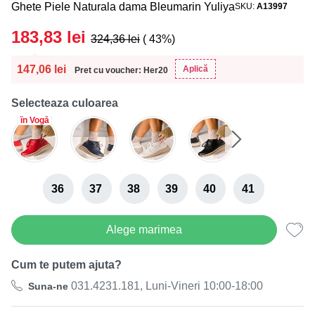
Ghete Piele Naturala dama Bleumarin Yuliya
SKU
A13997
183,83
lei
324,36
lei
( 43%)
147,06
lei
Aplică
Pret cu voucher: Her20
Selecteaza culoarea
în Vogă
36
37
38
39
40
41
Alege marimea
Cum te putem ajuta?
031.4231.181, Luni-Vineri 10:00-18:00
Suna-ne