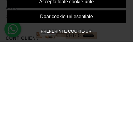
Accepta toate cookie-urile
ANPC
Solutionarea litigiilor
Doar cookie-uri esentiale
PREFERINTE COOKIE-URI
CONT CLIENT
Contul meu
Inregistrare
Recuperare parola
Istoric comenzi
Produse favorite
Devino Afiliat