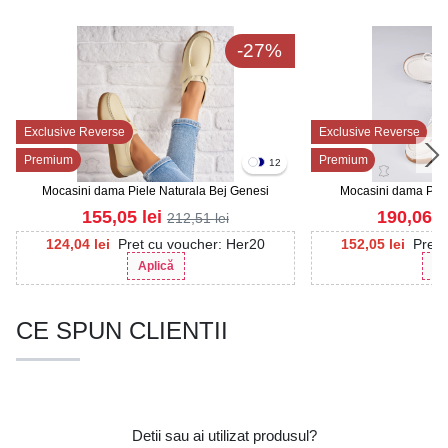
-27%
Exclusive Reverse
Exclusive Reverse
Premium
Premium
12
Mocasini dama Piele Naturala Bej Genesi
Mocasini dama Piele
155,05
lei
190,06
l
212,51
lei
124,04
lei
Pret cu voucher: Her20
152,05
lei
Pret 
Aplică
Ap
CE SPUN CLIENTII
Detii sau ai utilizat produsul?