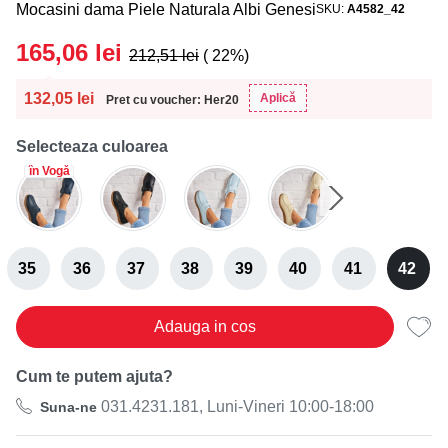
Mocasini dama Piele Naturala Albi Genesi
SKU
A4582_42
165,06
lei
212,51
lei
( 22%)
132,05
lei
Aplică
Pret cu voucher: Her20
Selecteaza culoarea
în Vogă
35
36
37
38
39
40
41
42
Adauga in cos
Cum te putem ajuta?
031.4231.181, Luni-Vineri 10:00-18:00
Suna-ne