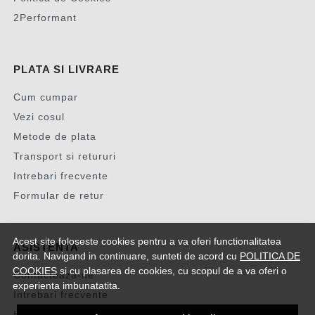
2Performant
PLATA SI LIVRARE
Cum cumpar
Vezi cosul
Metode de plata
Transport si retururi
Intrebari frecvente
Formular de retur
Acest site foloseste cookies pentru a va oferi functionalitatea
ASISTENTA
dorita. Navigand in continuare, sunteti de acord cu
POLITICA DE
COOKIES
si cu plasarea de cookies, cu scopul de a va oferi o
Contacteaza-ne
experienta imbunatatita.
Intrebari frecvente
Harta site