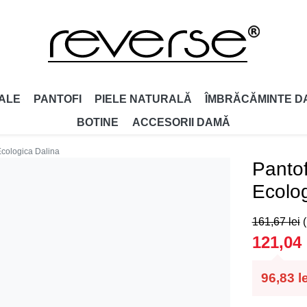
ALE
PANTOFI
PIELE NATURALĂ
ÎMBRĂCĂMINTE D
BOTINE
ACCESORII DAMǍ
Ecologica Dalina
Pantof
Ecolog
161,67
lei
121,04
96,83
l