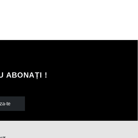
 ABONAȚI !
za-te