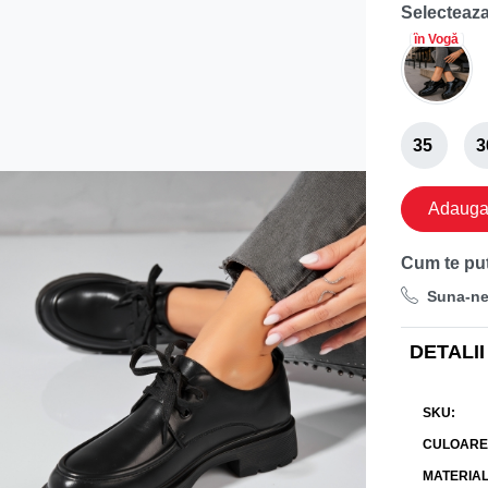
Selecteaza
în Vogă
35
3
Adauga 
Cum te pu
Suna-n
DETALII
SKU
CULOARE
MATERIA