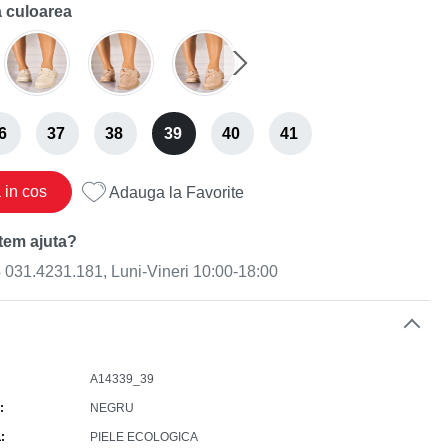
 culoarea
6
37
38
39
40
41
in cos
Adauga la Favorite
tem ajuta?
031.4231.181, Luni-Vineri 10:00-18:00
e
A14339_39
NEGRU
L
PIELE ECOLOGICA