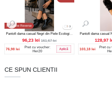
Exclusive Reverse
3
Pantofi dama casual Negri din Piele Ecologica
Pantofi dama casual N
Lacuita Dalina3
Lacuit
96,23
lei
128,97
l
161,67
lei
Pret cu voucher:
Pret cu
76,98
lei
103,18
lei
Aplică
Her20
He
CE SPUN CLIENTII