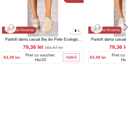
Exclusive Reverse
Exclusive Reverse
3
Pantofi dama casual Bej din Piele Ecologica
Pantofi dama casual Alb
Dalina
Dali
79,36
lei
79,36
lei
161,67
lei
Pret cu voucher:
Pret cu vo
63,49
lei
63,49
lei
Aplică
Her20
Her2