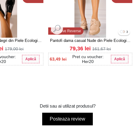
Exclusive Reverse
3
egri din Piele Ecologica
Pantofi dama casual Nude din Piele Ecologica
a Maizey
Lacuita Dalina3
ei
79,36
lei
179,00
lei
161,67
lei
 voucher:
Pret cu voucher:
63,49
lei
Aplică
Aplică
r20
Her20
Detii sau ai utilizat produsul?
Posteaza review