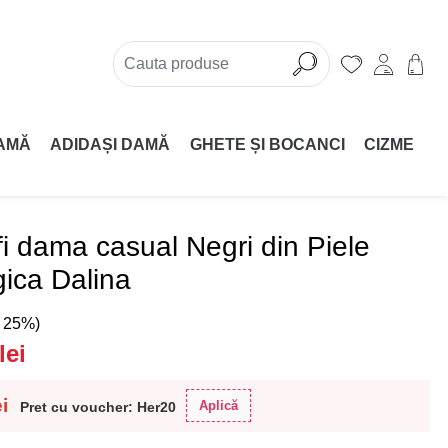
AMĂ
ADIDAȘI DAMĂ
GHETE ȘI BOCANCI
CIZME
i dama casual Negri din Piele
ica Dalina
( 25%)
lei
ei
Aplică
Pret cu voucher: Her20