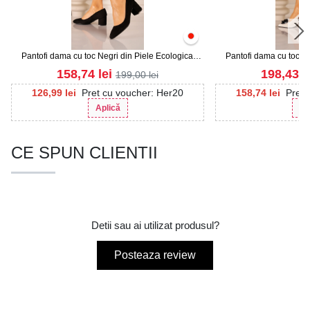
Pantofi dama cu toc Negri din Piele Ecologica
Pantofi dama cu toc Ne
Intoarsa Sayer
Er
158,74
lei
198,43
l
199,00
lei
126,99
lei
Pret cu voucher: Her20
158,74
lei
Pret 
Aplică
Ap
CE SPUN CLIENTII
Detii sau ai utilizat produsul?
Posteaza review