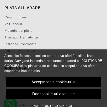
PLATA SI LIVRARE
Cum cumpar
Vezi cosul
Metode de plata
Transport si retururi
Intrebari frecvente
Formular de retur
Acest site foloseste cookies pentru a va oferi functionalitatea
dorita. Navigand in continuare, sunteti de acord cu
POLITICA DE
COOKIES
si cu plasarea de cookies, cu scopul de a va oferi o
ASISTENTA
experienta imbunatatita.
Contacteaza-ne
Accepta toate cookie-urile
Intrebari frecvente
Harta site
Doar cookie-uri esentiale
ANPC
Solutionarea litigiilor
PREFERINTE COOKIE-URI