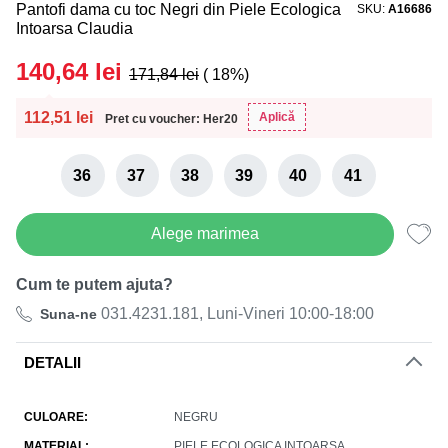
Pantofi dama cu toc Negri din Piele Ecologica
SKU
A16686
Intoarsa Claudia
140,64
lei
171,84
lei
( 18%)
112,51
lei
Aplică
Pret cu voucher: Her20
36
37
38
39
40
41
Alege marimea
Cum te putem ajuta?
031.4231.181, Luni-Vineri 10:00-18:00
Suna-ne
DETALII
CULOARE
NEGRU
MATERIAL
PIELE ECOLOGICA INTOARSA