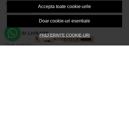
Politica de Cookies
Accepta toate cookie-urile
2Performant
Doar cookie-uri esentiale
PLATA SI LIVRARE
PREFERINTE COOKIE-URI
Cum cumpar
Vezi cosul
Metode de plata
Transport si retururi
Intrebari frecvente
Formular de retur
ASISTENTA
Contacteaza-ne
Intrebari frecvente