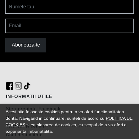
Numele tau
Email
Aboneaza-te
INFORMATII UTILE
Stergere date Facebook
Acest site foloseste cookies pentru a va oferi functionalitatea
Despre noi
dorita. Navigand in continuare, sunteti de acord cu
POLITICA DE
COOKIES
si cu plasarea de cookies, cu scopul de a va oferi o
Termeni si conditii
experienta imbunatatita.
Confidentialitate