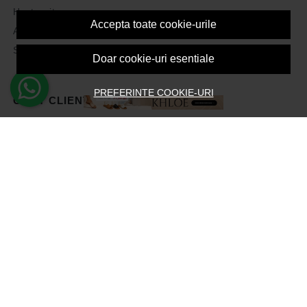
Harta site
Accepta toate cookie-urile
ANPC
Solutionarea litigiilor
Doar cookie-uri esentiale
PREFERINTE COOKIE-URI
CONT CLIENT
Contul meu
Inregistrare
Recuperare parola
Istoric comenzi
Produse favorite
Devino Afiliat