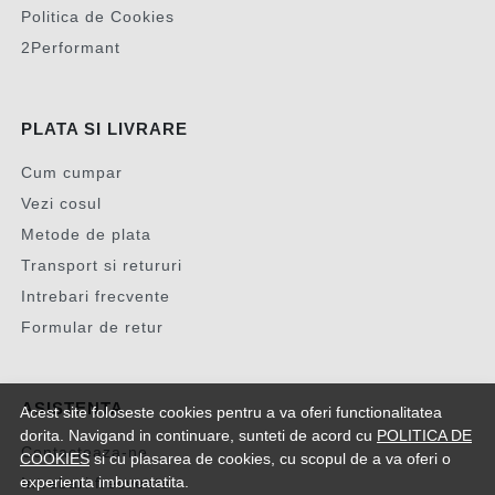
Politica de Cookies
2Performant
PLATA SI LIVRARE
Cum cumpar
Vezi cosul
Metode de plata
Transport si retururi
Intrebari frecvente
Formular de retur
ASISTENTA
Acest site foloseste cookies pentru a va oferi functionalitatea
dorita. Navigand in continuare, sunteti de acord cu
POLITICA DE
Contacteaza-ne
COOKIES
si cu plasarea de cookies, cu scopul de a va oferi o
experienta imbunatatita.
Intrebari frecvente