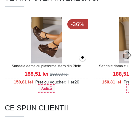
-36%
Sandale dama cu platforma Maro din Piele
Sandale dama cu plat
Ecologica Haris
Ecologi
188,51
lei
188,51
l
299,00
lei
150,81
lei
Pret cu voucher: Her20
150,81
lei
Pret 
Aplică
Ap
CE SPUN CLIENTII