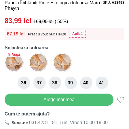
Papuci Îmblăniți Piele Ecologica Intoarsa Maro
SKU
A18498
Phayth
83,99
lei
169,00
lei
( 50%)
67,19
lei
Aplică
Pret cu voucher: Her20
Selecteaza culoarea
în Vogă
36
37
38
39
40
41
Alege marimea
Cum te putem ajuta?
031.4231.181, Luni-Vineri 10:00-18:00
Suna-ne