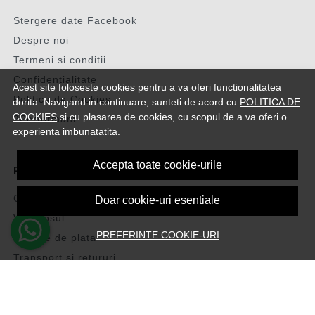
Stergere date Facebook
Despre noi
Termeni si conditii
Confidentialitate
Acest site foloseste cookies pentru a va oferi functionalitatea
Politica de Cookies
dorita. Navigand in continuare, sunteti de acord cu
POLITICA DE
COOKIES
si cu plasarea de cookies, cu scopul de a va oferi o
2Performant
experienta imbunatatita.
Accepta toate cookie-urile
PLATA SI LIVRARE
Cum cumpar
Doar cookie-uri esentiale
Vezi cosul
PREFERINTE COOKIE-URI
Metode de plata
Transport si retururi
Intrebari frecvente
Formular de retur