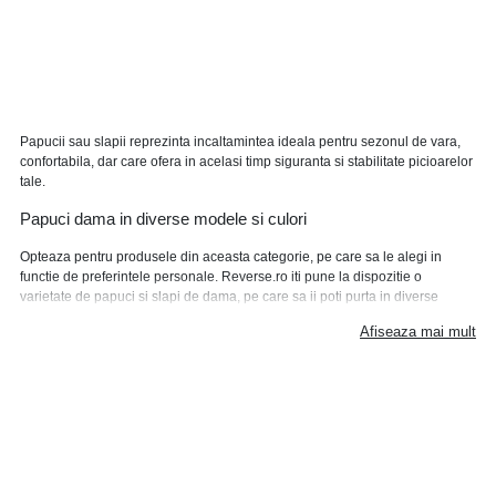
Papucii sau slapii reprezinta incaltamintea ideala pentru sezonul de vara,
confortabila, dar care ofera in acelasi timp siguranta si stabilitate picioarelor
tale.
Papuci dama in diverse modele si culori
Opteaza pentru produsele din aceasta categorie, pe care sa le alegi in
functie de preferintele personale. Reverse.ro iti pune la dispozitie o
varietate de papuci si slapi de dama, pe care sa ii poti purta in diverse
momente ale zilei sau in diverse contexte. Modelele mai elegante pot fi
Afiseaza mai mult
asortate intr-o tinuta offiice-casual, sau cele casual pot fi purtate in timpul
unei plimbari, la o iesire cu prietenii sau chiar in concediu.
Alege papucii preferati de pe Reverse.ro si bucura-te de
beneficiile alocate
Comanda online o pereche de papuci pentru dama sau o pereche de slapi
si bucura-te de varietatea produselor noastre in ceea ce priveste
materialele din care acest tip de incaltaminte este confectionat, diversitatea