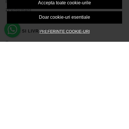
Politica de Cookies
Accepta toate cookie-urile
2Performant
Doar cookie-uri esentiale
PLATA SI LIVRARE
PREFERINTE COOKIE-URI
Cum cumpar
Vezi cosul
Metode de plata
Transport si retururi
Intrebari frecvente
Formular de retur
ASISTENTA
Contacteaza-ne
Intrebari frecvente