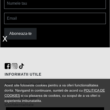
Numele tau
Email
Aboneaza-te
x
INFORMATII UTILE
Stergere date Facebook
Acest site foloseste cookies pentru a va oferi functionalitatea
dorita. Navigand in continuare, sunteti de acord cu
POLITICA DE
Despre noi
COOKIES
si cu plasarea de cookies, cu scopul de a va oferi o
Termeni si conditii
experienta imbunatatita.
Confidentialitate