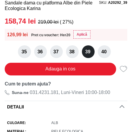
Sandale dama cu platforma Albe din Piele
SKU
A20292_39
Ecologica Karina
158,74
lei
219,00
lei
( 27%)
126,99
lei
Aplică
Pret cu voucher: Her20
35
36
37
38
39
40
Adauga in cos
Cum te putem ajuta?
031.4231.181, Luni-Vineri 10:00-18:00
Suna-ne
DETALII
CULOARE
ALB
MATERIAL
PIELE ECOLOGICA