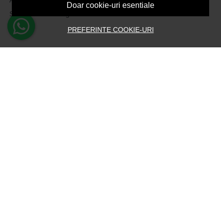
Doar cookie-uri esentiale
Solutionarea litigiilor
PREFERINTE COOKIE-URI
CONT CLIENT
Contul meu
Inregistrare
Recuperare parola
Istoric comenzi
Produse favorite
Devino Afiliat