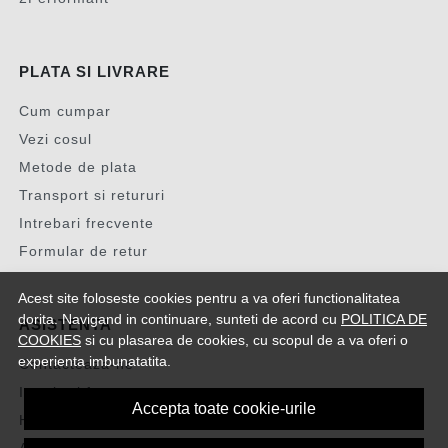
PLATA SI LIVRARE
Cum cumpar
Vezi cosul
Metode de plata
Transport si retururi
Intrebari frecvente
Formular de retur
Acest site foloseste cookies pentru a va oferi functionalitatea
dorita. Navigand in continuare, sunteti de acord cu
POLITICA DE
ASISTENTA
COOKIES
si cu plasarea de cookies, cu scopul de a va oferi o
experienta imbunatatita.
Contacteaza-ne
Intrebari frecvente
Accepta toate cookie-urile
Harta site
ANPC