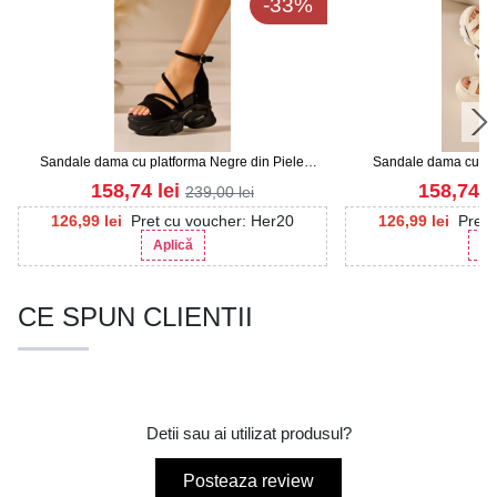
-33%
Sandale dama cu platforma Negre din Piele
Sandale dama cu pla
Ecologica Intoarsa Mavina
Ecologi
158,74
lei
158,74
l
239,00
lei
126,99
lei
Pret cu voucher: Her20
126,99
lei
Pret 
Aplică
Ap
CE SPUN CLIENTII
Detii sau ai utilizat produsul?
Posteaza review