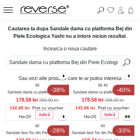
Cautarea ta dupa Sandale dama cu platforma Bej din
Piele Ecologica Yashi nu a intors niciun rezultat.
Incearca o noua cautare
Sau vezi alte produse care te-ar putea interesa
38
38
40
-38%
-40%
Sandale dama cu platforma Bej din
Sandale dama cu platforma Bej din
Piele Ecologica Evelia
Piele Ecologica Krista
178,58
lei
178,58
lei
289,00
lei
299,00
lei
142,86
lei
Pret cu voucher:
142,86
lei
Pret cu voucher:
Aplică
Aplică
Her20
Her20
40
40
-28%
-33%
Sandale fara Toc din Piele Ecologica
Sandale fara Toc din Piele Ecologica
Intoarsa dama Bej Zaina
Intoarsa dama Bej Yanko