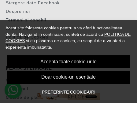
Stergere date Facebook
Despre noi
Termeni si conditii
Acest site foloseste cookies pentru a va oferi functionalitatea
Confidentialitate
dorita. Navigand in continuare, sunteti de acord cu
POLITICA DE
Politica de Cookies
COOKIES
si cu plasarea de cookies, cu scopul de a va oferi o
2Performant
experienta imbunatatita.
Accepta toate cookie-urile
PLATA SI LIVRARE
Doar cookie-uri esentiale
Cum cumpar
Vezi cosul
PREFERINTE COOKIE-URI
Metode de plata
Transport si retururi
Intrebari frecvente
Formular de retur