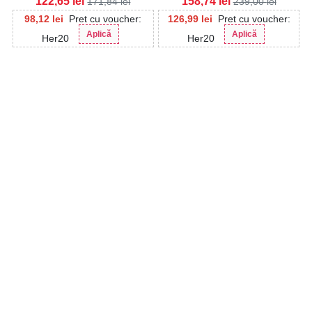
122,65
lei
158,74
lei
171,84
lei
239,00
lei
98,12
lei
Pret cu voucher:
126,99
lei
Pret cu voucher:
Aplică
Aplică
Her20
Her20