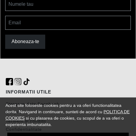
Numele tau
Email
Aboneaza-te
INFORMATII UTILE
Stergere date Facebook
Acest site foloseste cookies pentru a va oferi functionalitatea
dorita. Navigand in continuare, sunteti de acord cu
POLITICA DE
Despre noi
COOKIES
si cu plasarea de cookies, cu scopul de a va oferi o
Termeni si conditii
experienta imbunatatita.
Confidentialitate