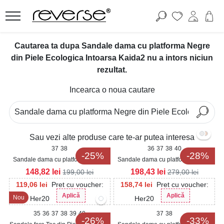
Cautarea ta dupa Sandale dama cu platforma Negre
din Piele Ecologica Intoarsa Kaida2 nu a intors niciun
rezultat.
Incearca o noua cautare
Sau vezi alte produse care te-ar putea interesa
37
38
36
37
38
40
-25%
-28%
Sandale dama cu platforma Negre
Sandale dama cu platforma Negre
din Piele Ecologica Intoarsa Oaklin2
din Piele Ecologica Intoarsa Karya
148,82
lei
198,43
lei
199,00
lei
279,00
lei
119,06
lei
Pret cu voucher:
158,74
lei
Pret cu voucher:
Aplică
Aplică
Nou
Her20
Her20
35
36
37
38
39
40
37
38
-26%
-33%