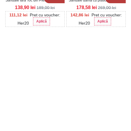
Sandale fara Toc din Piele Ecologica
Sandale dama cu platforma Negre
Intoarsa dama Negre Kacia
din Piele Ecologica Intoarsa Haryn
138,90
lei
178,58
lei
189,00
lei
269,00
lei
111,12
lei
Pret cu voucher:
142,86
lei
Pret cu voucher:
Aplică
Aplică
Her20
Her20