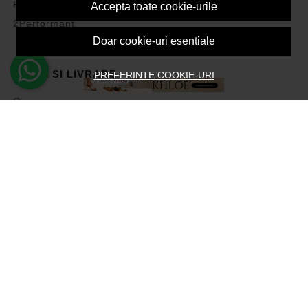
Politica de Cookies
Accepta toate cookie-urile
2Performant
Doar cookie-uri esentiale
PLATA SI LIVRARE
PREFERINTE COOKIE-URI
Cum cumpar
Vezi cosul
Metode de plata
Transport si retururi
Intrebari frecvente
Formular de retur
ASISTENTA
Contacteaza-ne
Intrebari frecvente