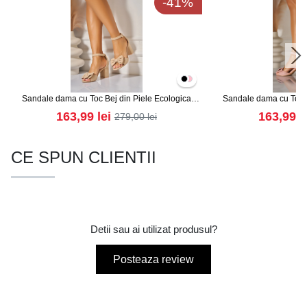
-41%
Sandale dama cu Toc Bej din Piele Ecologica
Sandale dama cu Toc R
Intoarsa Brookie
Intoars
163,99
lei
163,99
l
279,00
lei
CE SPUN CLIENTII
Detii sau ai utilizat produsul?
Posteaza review