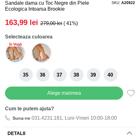
Sandale dama cu Toc Negre din Piele
SKU
A20922
Black Friday de Vara! 27.07-05.08
Ecologica Intoarsa Brookie
Reducerea finală la toate produsele!
163,99
lei
279,00
lei
( 41%)
Selecteaza culoarea
în Vogă
35
36
37
38
39
40
Alege marimea
Cum te putem ajuta?
031.4231.181, Luni-Vineri 10:00-18:00
Suna-ne
DETALII