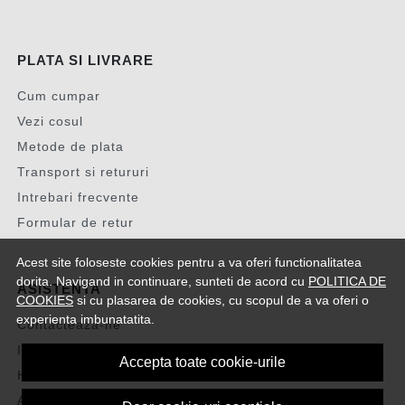
PLATA SI LIVRARE
Cum cumpar
Vezi cosul
Metode de plata
Transport si retururi
Intrebari frecvente
Formular de retur
Acest site foloseste cookies pentru a va oferi functionalitatea
dorita. Navigand in continuare, sunteti de acord cu
POLITICA DE
ASISTENTA
COOKIES
si cu plasarea de cookies, cu scopul de a va oferi o
experienta imbunatatita.
Contacteaza-ne
Intrebari frecvente
Accepta toate cookie-urile
Harta site
ANPC