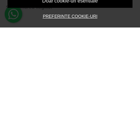
Doar cookie-uri esentiale
Solutionarea litigiilor
PREFERINTE COOKIE-URI
CONT CLIENT
Contul meu
Inregistrare
Recuperare parola
Istoric comenzi
Produse favorite
Devino Afiliat