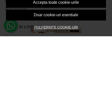
Politica de Cookies
Accepta toate cookie-urile
2Performant
Doar cookie-uri esentiale
PLATA SI LIVRARE
PREFERINTE COOKIE-URI
Cum cumpar
Vezi cosul
Metode de plata
Transport si retururi
Intrebari frecvente
Formular de retur
ASISTENTA
Contacteaza-ne
Intrebari frecvente