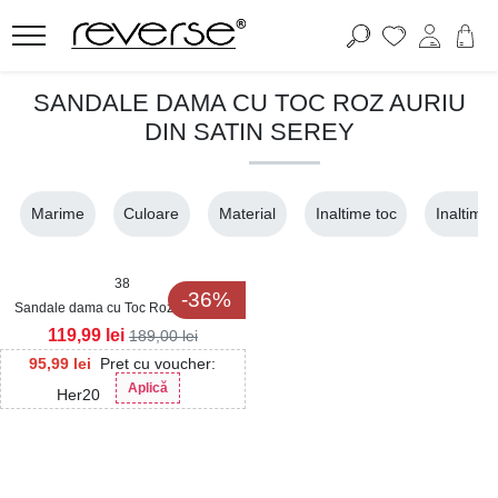
SANDALE DAMA CU TOC ROZ AURIU
DIN SATIN SEREY
Marime
Culoare
Material
Inaltime toc
Inaltime
38
-36%
Sandale dama cu Toc Roz Auriu din
Piele Ecologica Serey2
119,99
lei
189,00
lei
95,99
lei
Pret cu voucher:
Aplică
Her20