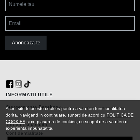
Numele tau
Email
Aboneaza-te
INFORMATII UTILE
Stergere date Facebook
Acest site foloseste cookies pentru a va oferi functionalitatea
dorita. Navigand in continuare, sunteti de acord cu
POLITICA DE
Despre noi
COOKIES
si cu plasarea de cookies, cu scopul de a va oferi o
Termeni si conditii
experienta imbunatatita.
Confidentialitate