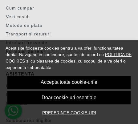
Cum cumpar
Vezi cosul
Metode de plata
Transport si retururi
Intrebari frecvente
Acest site foloseste cookies pentru a va oferi functionalitatea
Formular de retur
dorita. Navigand in continuare, sunteti de acord cu
POLITICA DE
COOKIES
si cu plasarea de cookies, cu scopul de a va oferi o
experienta imbunatatita.
ASISTENTA
Accepta toate cookie-urile
Contacteaza-ne
Intrebari frecvente
Doar cookie-uri esentiale
Harta site
ANPC
PREFERINTE COOKIE-URI
Solutionarea litigiilor