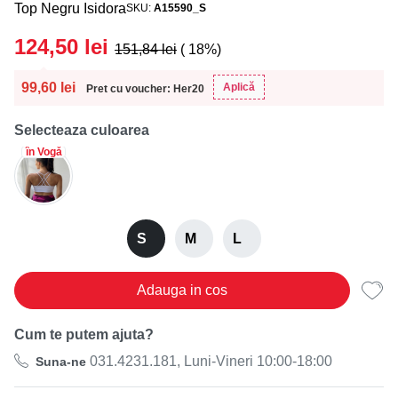
Top Negru Isidora
SKU
A15590_S
124,50
lei
151,84
lei
( 18%)
99,60
lei
Aplică
Pret cu voucher: Her20
Selecteaza culoarea
în Vogă
S
M
L
Adauga in cos
Cum te putem ajuta?
031.4231.181, Luni-Vineri 10:00-18:00
Suna-ne