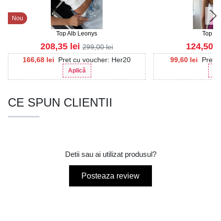
Nou
Top Alb Leonys
Top Alb
208,35
lei
124,50
l
299,00
lei
166,68
lei
Pret cu voucher: Her20
99,60
lei
Pret 
Aplică
Ap
CE SPUN CLIENTII
Detii sau ai utilizat produsul?
Posteaza review