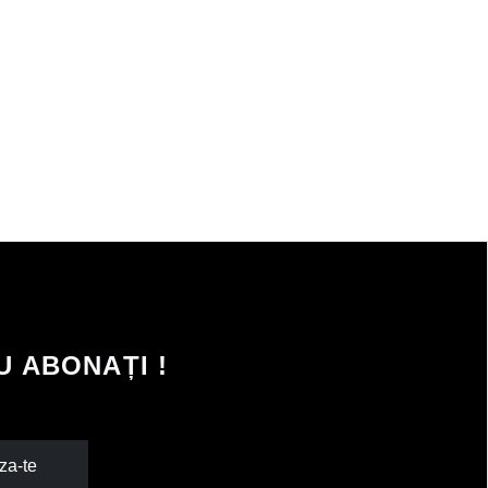
 ABONAȚI !
za-te