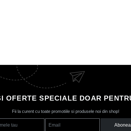
SI OFERTE SPECIALE DOAR PENTRU
Fii la curent cu toate promotiile si produsele noi din shop!
Abonea
mele tau
Email