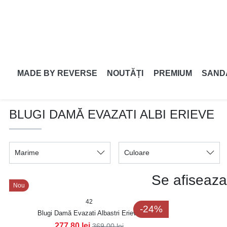
MADE BY REVERSE
NOUTĂȚI
PREMIUM
SAND
BLUGI DAMĂ EVAZATI ALBI ERIEVE
Marime
Culoare
Se afiseaza
Nou
42
-24%
Blugi Damă Evazati Albastri Erieve
277,80
lei
369,00
lei