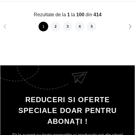
Rezultate de la
1
la
100
din
414
1
2
3
4
5
REDUCERI SI OFERTE
SPECIALE DOAR PENTRU
ABONAȚI !
Fii la curent cu toate promotiile si produsele noi din shop!