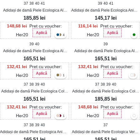
37
38
40
41
39
40
41
Adidași de damă Piele Ecologica Alb
Adidași de damă Piele Ecologica Animal
Jamelia
Print Kelanie
185,85
lei
145,17
lei
148,68
lei
Pret cu voucher:
116,14
lei
Pret cu voucher:
Aplică
Aplică
Her20
Her20
4
39
40
39
Adidași de damă Piele Ecologica Alb
Adidași de damă Piele Ecologica Alb
Kinzi
Daneli
165,51
lei
165,51
lei
132,41
lei
Pret cu voucher:
132,41
lei
Pret cu voucher:
Aplică
Aplică
Her20
Her20
1
37
38
39
40
37
38
39
40
Adidași de damă Piele Ecologica Color
Adidași de damă Piele Ecologica Color
Sakaia
Avalia
165,51
lei
185,85
lei
132,41
lei
Pret cu voucher:
148,68
lei
Pret cu voucher:
Aplică
Aplică
Her20
Her20
1
37
38
39
40
37
Adidași de damă Piele Ecologica Animal
Adidași de damă Piele Ecologica Verde
Print Sakaia
Daneli
165,51
lei
165,51
lei