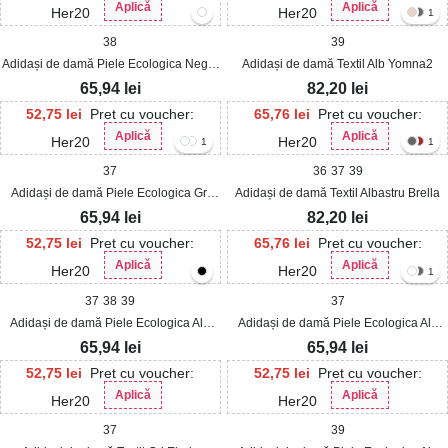
Aplică
Aplică
Her20
Her20
1
38
39
Adidași de damă Piele Ecologica Negru
Adidași de damă Textil Alb Yomna2
Molina
65,94
lei
82,20
lei
52,75
lei
Pret cu voucher:
65,76
lei
Pret cu voucher:
Aplică
Aplică
Her20
Her20
1
1
37
36
37
39
Adidași de damă Piele Ecologica Gri
Adidași de damă Textil Albastru Brella
Eloni
65,94
lei
82,20
lei
52,75
lei
Pret cu voucher:
65,76
lei
Pret cu voucher:
Aplică
Aplică
Her20
Her20
1
37
38
39
37
Adidași de damă Piele Ecologica Alb
Adidași de damă Piele Ecologica Alb
Molina
Eloni2
65,94
lei
65,94
lei
52,75
lei
Pret cu voucher:
52,75
lei
Pret cu voucher:
Aplică
Aplică
Her20
Her20
37
39