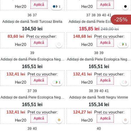
Aplică
Aplică
Her20
Her20
1
36
37
37
38
39
40
41
-25%
Adidași de damă Textil Turcoaz Brella
Adidași de damă Piele Ecologica Roz
Zikra
104,50
lei
185,85
lei
249,00
lei
83,60
lei
Pret cu voucher:
148,68
lei
Pret cu voucher:
Aplică
Aplică
Her20
Her20
1
39
38
39
Adidași de damă Piele Ecologica Negru
Adidași de damă Piele Ecologica Negru
Nelya
Mayely2
165,51
lei
165,51
lei
132,41
lei
Pret cu voucher:
132,41
lei
Pret cu voucher:
Aplică
Aplică
Her20
Her20
1
37
39
38
39
40
41
Adidași de damă Piele Ecologica Negru
Adidași de damă Textil Negru Vonnie
Mayely
165,51
lei
155,34
lei
132,41
lei
Pret cu voucher:
124,27
lei
Pret cu voucher:
Aplică
Aplică
Her20
Her20
39
40
40