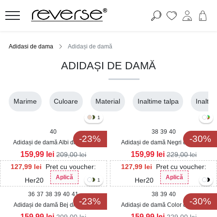
Adidasi de dama
Adidași de damă
ADIDAȘI DE DAMĂ
Marime
Culoare
Material
Inaltime talpa
Inaltim
1
40
38
39
40
-23%
-30%
Adidași de damă Albi din Piele
Adidași de damă Negri din Piele
Ecologica Narali
Ecologica Intoarsa Kevya
159,99
lei
159,99
lei
209,00
lei
229,00
lei
127,99
lei
Pret cu voucher:
127,99
lei
Pret cu voucher:
Aplică
Aplică
Her20
Her20
1
36
37
38
39
40
41
38
39
40
-23%
-30%
Adidași de damă Bej din Piele
Adidași de damă Color din Piele
Ecologica Intoarsa Narali
Ecologica Intoarsa Kevya
159,99
lei
159,99
lei
209,00
lei
229,00
lei