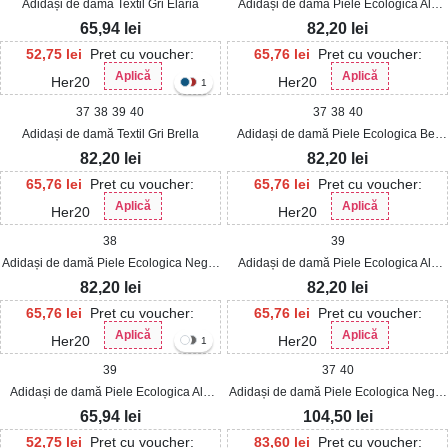
Adidași de damă Textil Gri Elaria
Adidași de damă Piele Ecologica Alb
Amarisa
65,94
lei
82,20
lei
52,75
lei
Pret cu voucher:
65,76
lei
Pret cu voucher:
Aplică
Aplică
Her20
Her20
1
37
38
39
40
37
38
40
Adidași de damă Textil Gri Brella
Adidași de damă Piele Ecologica Bej
Nhyla
82,20
lei
82,20
lei
65,76
lei
Pret cu voucher:
65,76
lei
Pret cu voucher:
Aplică
Aplică
Her20
Her20
38
39
Adidași de damă Piele Ecologica Negru
Adidași de damă Piele Ecologica Alb
Maliea
Cadyn
82,20
lei
82,20
lei
65,76
lei
Pret cu voucher:
65,76
lei
Pret cu voucher:
Aplică
Aplică
Her20
Her20
1
39
37
40
Adidași de damă Piele Ecologica Alb
Adidași de damă Piele Ecologica Negru
Eloni
Zienna
65,94
lei
104,50
lei
52,75
lei
Pret cu voucher:
83,60
lei
Pret cu voucher: