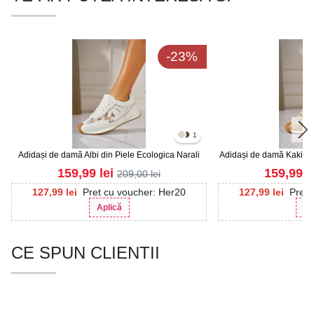
-23%
1
Adidași de damă Albi din Piele Ecologica Narali
Adidași de damă Kaki din
Na
159,99
lei
159,99
l
209,00
lei
127,99
lei
Pret cu voucher: Her20
127,99
lei
Pret 
Aplică
Ap
CE SPUN CLIENTII