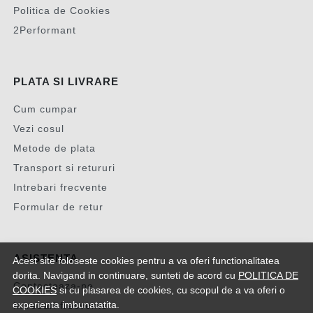
Politica de Cookies
2Performant
PLATA SI LIVRARE
Cum cumpar
Vezi cosul
Metode de plata
Transport si retururi
Intrebari frecvente
Formular de retur
ASISTENTA
Acest site foloseste cookies pentru a va oferi functionalitatea
dorita. Navigand in continuare, sunteti de acord cu
POLITICA DE
Contacteaza-ne
COOKIES
si cu plasarea de cookies, cu scopul de a va oferi o
experienta imbunatatita.
Intrebari frecvente