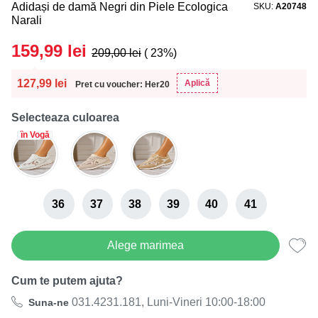
Adidași de damă Negri din Piele Ecologica
SKU
A20748
Narali
159,99
lei
209,00
lei
( 23%)
127,99
lei
Aplică
Pret cu voucher: Her20
Selecteaza culoarea
în Vogă
36
37
38
39
40
41
Alege marimea
Cum te putem ajuta?
031.4231.181, Luni-Vineri 10:00-18:00
Suna-ne