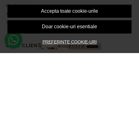
Harta site
Accepta toate cookie-urile
ANPC
Solutionarea litigiilor
Doar cookie-uri esentiale
PREFERINTE COOKIE-URI
CONT CLIENT
Contul meu
Inregistrare
Recuperare parola
Istoric comenzi
Produse favorite
Devino Afiliat