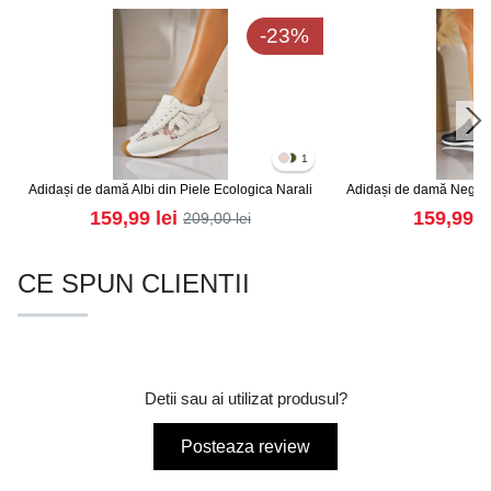
-23%
1
Adidași de damă Albi din Piele Ecologica Narali
Adidași de damă Negri d
159,99
lei
159,99
l
209,00
lei
CE SPUN CLIENTII
Detii sau ai utilizat produsul?
Posteaza review