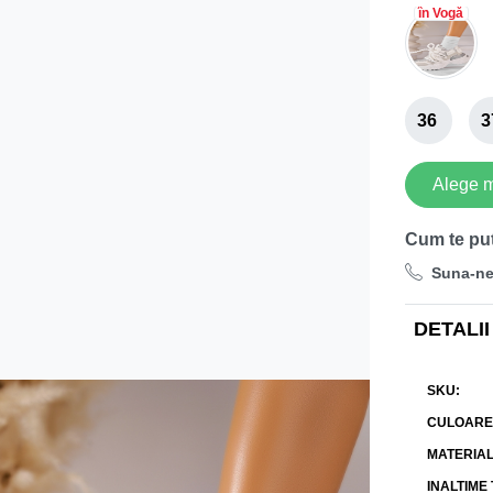
în Vogă
36
3
Alege 
Cum te pu
Suna-n
DETALII
SKU
CULOARE
MATERIA
INALTIME