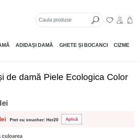
AMĂ
ADIDAȘI DAMĂ
GHETE ȘI BOCANCI
CIZME
i de damă Piele Ecologica Color
lei
lei
Aplică
Pret cu voucher: Her20
 culoarea