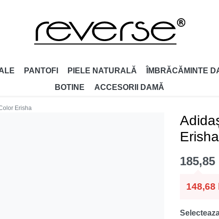
ALE
PANTOFI
PIELE NATURALĂ
ÎMBRĂCĂMINTE D
BOTINE
ACCESORII DAMǍ
Color Erisha
Adidaș
Erisha
185,85
148,68
Selecteaza