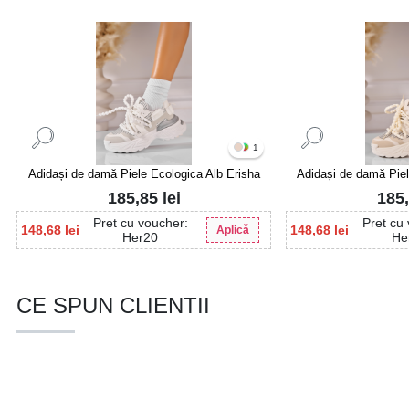
1
Adidași de damă Piele Ecologica Alb Erisha
Adidași de damă Piel
185,85
lei
185
Pret cu voucher:
Pret cu
148,68
lei
148,68
lei
Aplică
Her20
He
CE SPUN CLIENTII