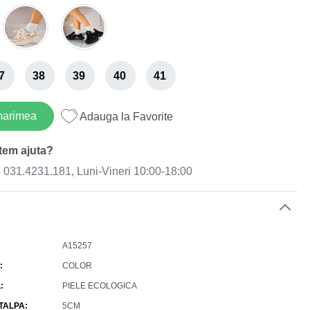
7
38
39
40
41
marimea
Adauga la Favorite
tem ajuta?
031.4231.181, Luni-Vineri 10:00-18:00
e
A15257
COLOR
L
PIELE ECOLOGICA
 TALPA
5CM