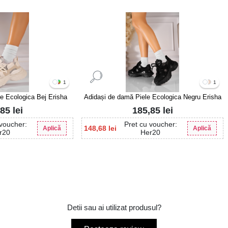
1
1
e Ecologica Bej Erisha
Adidași de damă Piele Ecologica Negru Erisha
,85
lei
185,85
lei
 voucher:
Pret cu voucher:
148,68
lei
Aplică
Aplică
r20
Her20
Detii sau ai utilizat produsul?