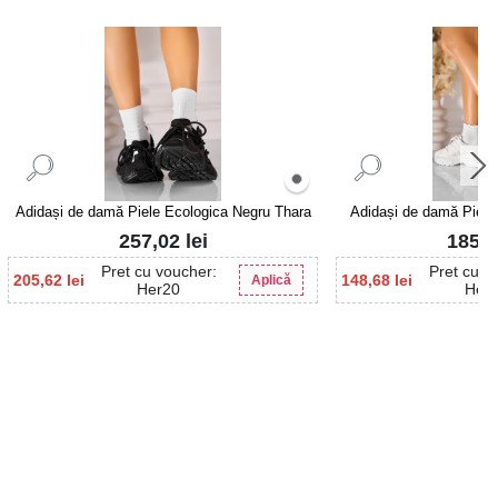
Adidași de damă Piele Ecologica Negru Thara
Adidași de damă Piele 
257,02
lei
185,
Pret cu voucher:
Pret cu v
205,62
lei
148,68
lei
Aplică
Her20
Her