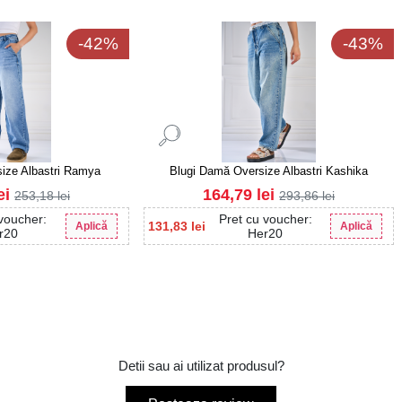
-42%
-43%
ize Albastri Ramya
Blugi Damă Oversize Albastri Kashika
ei
164,79
lei
253,18
lei
293,86
lei
 voucher:
Pret cu voucher:
131,83
lei
Aplică
Aplică
r20
Her20
Detii sau ai utilizat produsul?