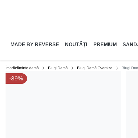
MADE BY REVERSE
NOUTĂȚI
PREMIUM
SAND
Îmbrăcăminte damă
Blugi Damă
Blugi Damă Oversize
Blugi Dam
-39%