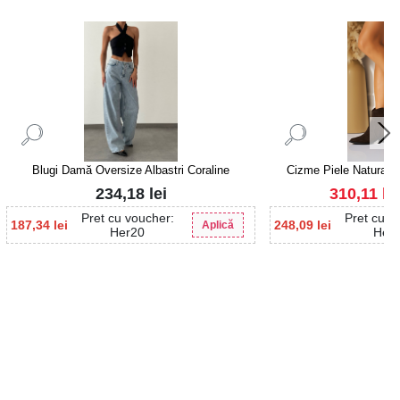
Blugi Damă Oversize Albastri Coraline
Cizme Piele Naturala
Niv
234,18
lei
310,11
lei
Pret cu voucher:
Pret cu v
187,34
lei
248,09
lei
Aplică
Her20
Her