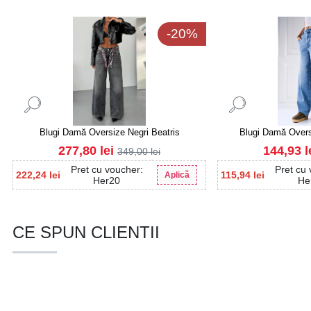
-20%
Blugi Damă Oversize Negri Beatris
Blugi Damă Overs
277,80
lei
144,93
l
349,00
lei
Pret cu voucher:
Pret cu
222,24
lei
115,94
lei
Aplică
Her20
He
CE SPUN CLIENTII