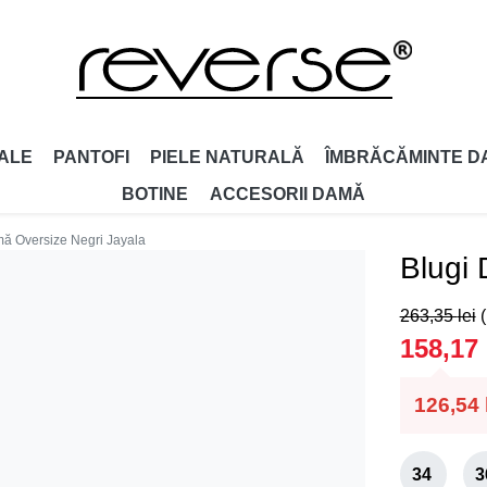
ALE
PANTOFI
PIELE NATURALĂ
ÎMBRĂCĂMINTE D
BOTINE
ACCESORII DAMǍ
ă Oversize Negri Jayala
Blugi
263,35
lei
158,17
126,54
34
3