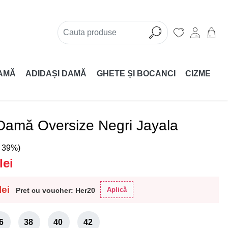
AMĂ
ADIDAȘI DAMĂ
GHETE ȘI BOCANCI
CIZME
 Damă Oversize Negri Jayala
( 39%)
lei
lei
Aplică
Pret cu voucher: Her20
6
38
40
42