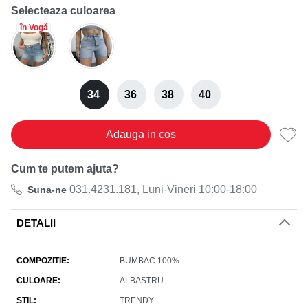
Selecteaza culoarea
în Vogă
34
36
38
40
Adauga in cos
Cum te putem ajuta?
031.4231.181, Luni-Vineri 10:00-18:00
Suna-ne
DETALII
COMPOZITIE
BUMBAC 100%
CULOARE
ALBASTRU
STIL
TRENDY