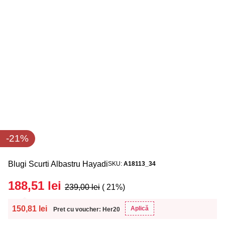
-21%
Blugi Scurti Albastru Hayadi
SKU
A18113_34
188,51
lei
239,00
lei
( 21%)
150,81
lei
Aplică
Pret cu voucher: Her20