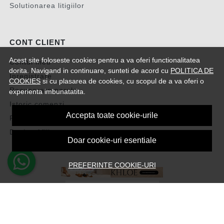
Solutionarea litigiilor
CONT CLIENT
Acest site foloseste cookies pentru a va oferi functionalitatea
Contul meu
dorita. Navigand in continuare, sunteti de acord cu
POLITICA DE
Inregistrare
COOKIES
si cu plasarea de cookies, cu scopul de a va oferi o
Recuperare parola
experienta imbunatatita.
Istoric comenzi
Accepta toate cookie-urile
Produse favorite
Devino Afiliat
Doar cookie-uri esentiale
PREFERINTE COOKIE-URI