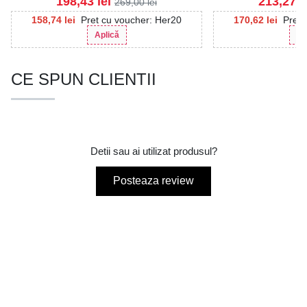
198,43
lei
213,27
l
269,00
lei
158,74
lei
Pret cu voucher: Her20
170,62
lei
Pret 
Aplică
Ap
CE SPUN CLIENTII
Detii sau ai utilizat produsul?
Posteaza review