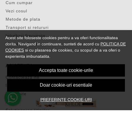
Cum cumpar
Vezi cosul
Metode de plata
Transport si retururi
Intrebari frecvente
Acest site foloseste cookies pentru a va oferi functionalitatea
dorita. Navigand in continuare, sunteti de acord cu
POLITICA DE
Formular de retur
COOKIES
si cu plasarea de cookies, cu scopul de a va oferi o
experienta imbunatatita.
ASISTENTA
Accepta toate cookie-urile
Contacteaza-ne
Doar cookie-uri esentiale
Intrebari frecvente
Harta site
PREFERINTE COOKIE-URI
ANPC
Solutionarea litigiilor
CONT CLIENT