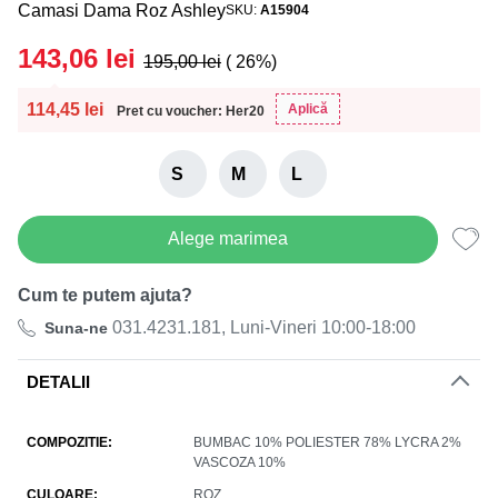
Camasi Dama Roz Ashley
SKU
A15904
143,06
lei
195,00
lei
( 26%)
114,45
lei
Aplică
Pret cu voucher: Her20
S
M
L
Alege marimea
Cum te putem ajuta?
031.4231.181, Luni-Vineri 10:00-18:00
Suna-ne
DETALII
COMPOZITIE
BUMBAC 10% POLIESTER 78% LYCRA 2%
VASCOZA 10%
CULOARE
ROZ