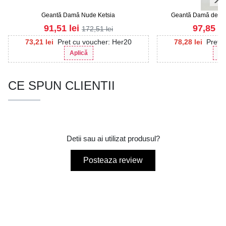
Geantă Damǎ Nude Ketsia
Geantă Damǎ de um
91,51
lei
97,85
le
172,51
lei
73,21
lei
Pret cu voucher: Her20
78,28
lei
Pret 
Aplică
Ap
CE SPUN CLIENTII
Detii sau ai utilizat produsul?
Posteaza review