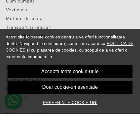
Cum cumpar
Vezi cosul
Metode de plata
Transport si retururi
Intrebari frecvente
Acest site foloseste cookies pentru a va oferi functionalitatea
dorita. Navigand in continuare, sunteti de acord cu
POLITICA DE
Formular de retur
COOKIES
si cu plasarea de cookies, cu scopul de a va oferi o
experienta imbunatatita.
ASISTENTA
Accepta toate cookie-urile
Contacteaza-ne
Doar cookie-uri esentiale
Intrebari frecvente
Harta site
PREFERINTE COOKIE-URI
ANPC
Solutionarea litigiilor
CONT CLIENT