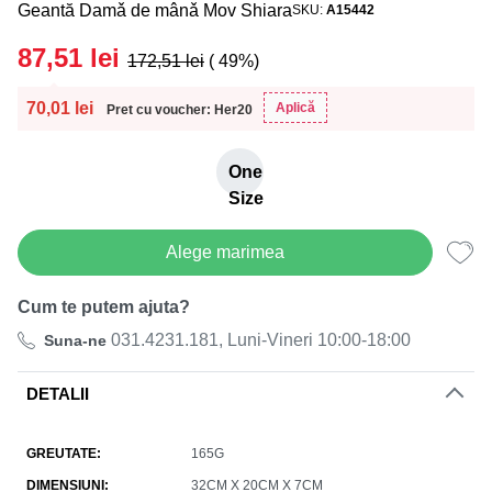
Geantă Damǎ de mânǎ Mov Shiara
SKU
A15442
87,51
lei
172,51
lei
( 49%)
70,01
lei
Aplică
Pret cu voucher: Her20
One
Size
Alege marimea
Cum te putem ajuta?
031.4231.181, Luni-Vineri 10:00-18:00
Suna-ne
DETALII
GREUTATE
165G
DIMENSIUNI
32CM X 20CM X 7CM