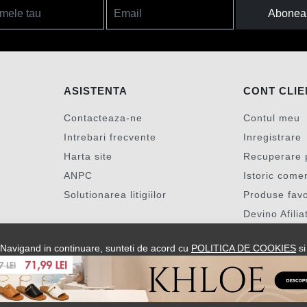
Abonea
mele tau
Email
ASISTENTA
CONT CLIE
Contacteaza-ne
Contul meu
Intrebari frecvente
Inregistrare
Harta site
Recuperare 
ANPC
Istoric come
Solutionarea litigiilor
Produse favo
Devino Afilia
a. Navigand in continuare, sunteti de acord cu
POLITICA DE COOKIES
si