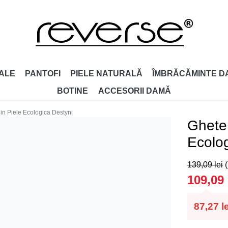
ALE
PANTOFI
PIELE NATURALĂ
ÎMBRĂCĂMINTE D
BOTINE
ACCESORII DAMǍ
in Piele Ecologica Destyni
Ghete 
Ecolog
139,09
lei
109,09
87,27
l