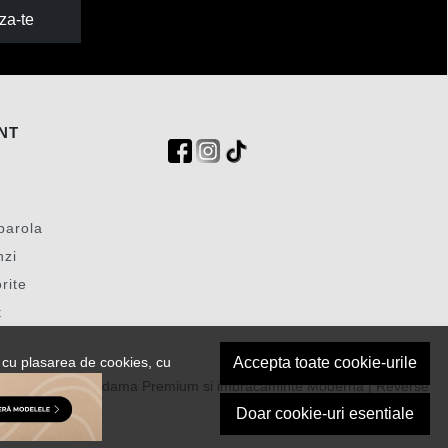
za-te
NT
parola
nzi
rite
t
 cu plasarea de cookies, cu
Accepta toate cookie-urile
© Incaltaminte dama Premium si imbracaminte Moderna | Reverse
2026
Doar cookie-uri esentiale