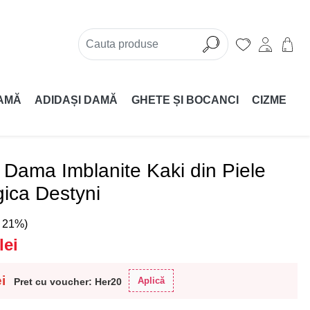
AMĂ
ADIDAȘI DAMĂ
GHETE ȘI BOCANCI
CIZME
Dama Imblanite Kaki din Piele
ica Destyni
( 21%)
lei
ei
Aplică
Pret cu voucher: Her20