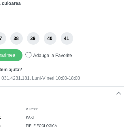
 culoarea
7
38
39
40
41
marimea
Adauga la Favorite
tem ajuta?
031.4231.181, Luni-Vineri 10:00-18:00
e
A13586
KAKI
L
PIELE ECOLOGICA