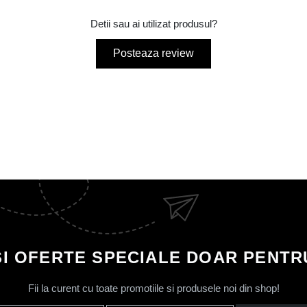
Detii sau ai utilizat produsul?
Posteaza review
SI OFERTE SPECIALE DOAR PENTRU
Fii la curent cu toate promotiile si produsele noi din shop!