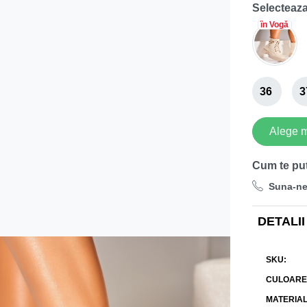
Selecteaza
în Vogă
36
3
Alege 
Cum te pu
Suna-n
DETALII
SKU
CULOARE
MATERIA