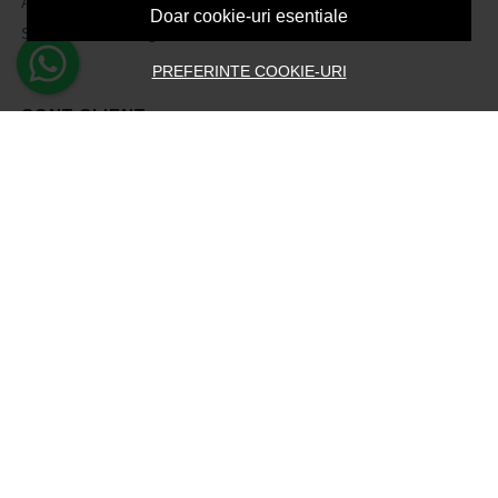
ANPC
Doar cookie-uri esentiale
Solutionarea litigiilor
PREFERINTE COOKIE-URI
CONT CLIENT
Contul meu
Inregistrare
Recuperare parola
Istoric comenzi
Produse favorite
Devino Afiliat