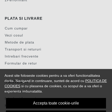
2Performant
PLATA SI LIVRARE
Cum cumpar
Vezi cosul
Metode de plata
Transport si retururi
Intrebari frecvente
Formular de retur
Acest site foloseste cookies pentru a va oferi functionalitatea
dorita. Navigand in continuare, sunteti de acord cu
POLITICA DE
ASISTENTA
COOKIES
si cu plasarea de cookies, cu scopul de a va oferi o
experienta imbunatatita.
Contacteaza-ne
Intrebari frecvente
Accepta toate cookie-urile
Harta site