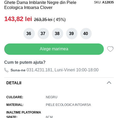
Ghete Dama Imblanite Negre din Piele
SKU
A12835
Black Friday de Vara! 27.07-05.08
Ecologica Intoarsa Clover
Reducerea finală la toate produsele!
143,82
lei
263,35
lei
( 45%)
36
37
38
39
40
Alege marimea
Cum te putem ajuta?
031.4231.181, Luni-Vineri 10:00-18:00
Suna-ne
DETALII
CULOARE
NEGRU
MATERIAL
PIELE ECOLOGICA INTOARSA
INALTIME PLATFORMA
SPATE
6CM