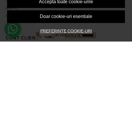
Accepta toate cookie-urile
ANPC
Solutionarea litigiilor
Doar cookie-uri esentiale
PREFERINTE COOKIE-URI
CONT CLIENT
Contul meu
Inregistrare
Recuperare parola
Istoric comenzi
Produse favorite
Devino Afiliat