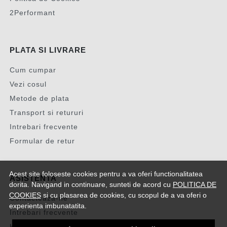
2Performant
PLATA SI LIVRARE
Cum cumpar
Vezi cosul
Metode de plata
Transport si retururi
Intrebari frecvente
Formular de retur
Acest site foloseste cookies pentru a va oferi functionalitatea
ASISTENTA
dorita. Navigand in continuare, sunteti de acord cu
POLITICA DE
COOKIES
si cu plasarea de cookies, cu scopul de a va oferi o
Contacteaza-ne
experienta imbunatatita.
Intrebari frecvente
Harta site