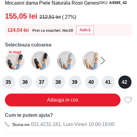
Mocasini dama Piele Naturala Rosii Genesi
SKU
A4585_42
155,05
lei
212,51
lei
( 27%)
124,04
lei
Aplică
Pret cu voucher: Her20
Selecteaza culoarea
în Vogă
35
36
37
38
39
40
41
42
Adauga in cos
Cum te putem ajuta?
031.4231.181, Luni-Vineri 10:00-18:00
Suna-ne