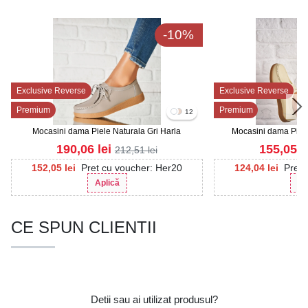
-10%
Exclusive Reverse
Exclusive Reverse
Premium
Premium
12
Mocasini dama Piele Naturala Gri Harla
Mocasini dama Piele
190,06
lei
155,05
l
212,51
lei
152,05
lei
Pret cu voucher: Her20
124,04
lei
Pret 
Aplică
Ap
CE SPUN CLIENTII
Detii sau ai utilizat produsul?