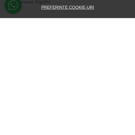
Solutionarea litigiilor
PREFERINTE COOKIE-URI
CONT CLIENT
Contul meu
Inregistrare
Recuperare parola
Istoric comenzi
Produse favorite
Devino Afiliat