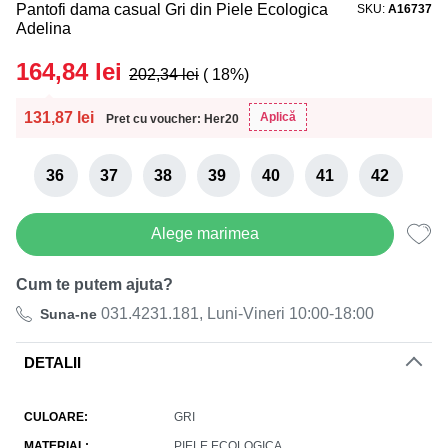
Pantofi dama casual Gri din Piele Ecologica
SKU
A16737
Adelina
164,84
lei
202,34
lei
( 18%)
131,87
lei
Aplică
Pret cu voucher: Her20
36
37
38
39
40
41
42
Alege marimea
Cum te putem ajuta?
031.4231.181, Luni-Vineri 10:00-18:00
Suna-ne
DETALII
CULOARE
GRI
MATERIAL
PIELE ECOLOGICA