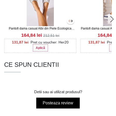
Pantofi dama casual Albi din Piele Ecologica
Pantofi dama casual Albi 
Kaylani
164,84
lei
164,84
l
212,51
lei
131,87
lei
Pret cu voucher: Her20
131,87
lei
Pret 
Aplică
Ap
CE SPUN CLIENTII
Detii sau ai utilizat produsul?
Posteaza review