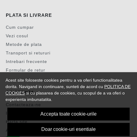
PLATA SI LIVRARE
Cum cumpar
Vezi cosul
Metode de plata
Transport si retururi
Intrebari frecvente
Formular de retur
Acest site foloseste cookies pentru a va oferi functionalitatea
dorita. Navigand in continuare, sunteti de acord cu
POLITICA DE
ASISTENTA
COOKIES
si cu plasarea de cookies, cu scopul de a va oferi o
experienta imbunatatita.
Contacteaza-ne
Intrebari frecvente
Accepta toate cookie-urile
Harta site
Doar cookie-uri esentiale
ANPC