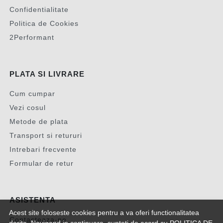
Confidentialitate
Politica de Cookies
2Performant
PLATA SI LIVRARE
Cum cumpar
Vezi cosul
Metode de plata
Transport si retururi
Intrebari frecvente
Formular de retur
ASISTENTA
Acest site foloseste cookies pentru a va oferi functionalitatea
Contacteaza-ne
dorita. Navigand in continuare, sunteti de acord cu
POLITICA DE