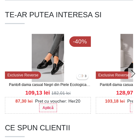
TE-AR PUTEA INTERESA SI
-40%
Exclusive Reverse
Exclusive Reverse
3
Pantofi dama casual Negri din Piele Ecologica
Pantofi dama casual Ne
Lacuita Seena3
Intoars
109,13
lei
128,97
l
182,01
lei
87,30
lei
Pret cu voucher: Her20
103,18
lei
Pret 
Aplică
Ap
CE SPUN CLIENTII