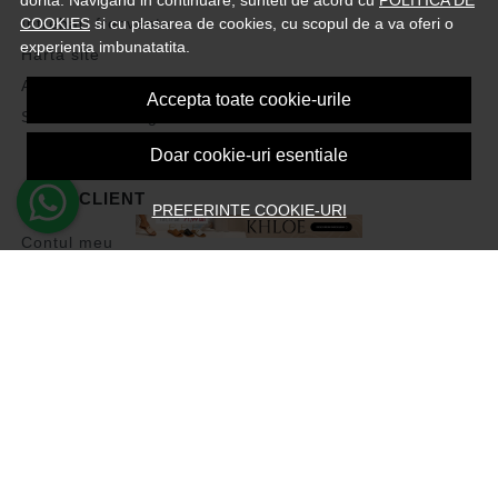
COOKIES
si cu plasarea de cookies, cu scopul de a va oferi o
Intrebari frecvente
experienta imbunatatita.
Harta site
ANPC
Accepta toate cookie-urile
Solutionarea litigiilor
Doar cookie-uri esentiale
CONT CLIENT
PREFERINTE COOKIE-URI
Contul meu
Inregistrare
Recuperare parola
Istoric comenzi
Produse favorite
Devino Afiliat