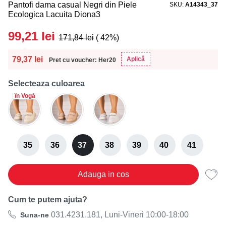
Pantofi dama casual Negri din Piele
SKU
A14343_37
Ecologica Lacuita Diona3
99,21
lei
171,84
lei
( 42%)
79,37
lei
Aplică
Pret cu voucher: Her20
Selecteaza culoarea
în Vogă
35
36
37
38
39
40
41
Adauga in cos
Cum te putem ajuta?
031.4231.181, Luni-Vineri 10:00-18:00
Suna-ne