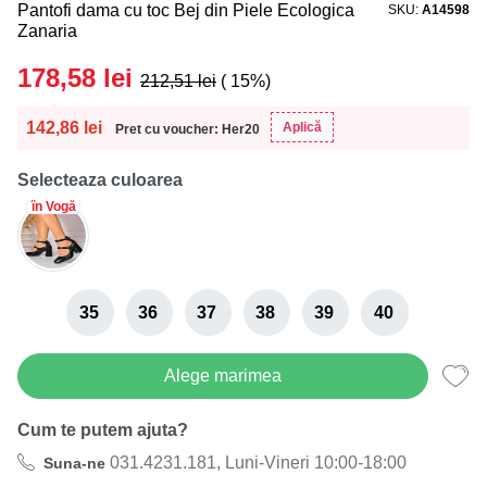
Pantofi dama cu toc Bej din Piele Ecologica
SKU
A14598
Zanaria
178,58
lei
212,51
lei
( 15%)
142,86
lei
Aplică
Pret cu voucher: Her20
Selecteaza culoarea
în Vogă
35
36
37
38
39
40
Alege marimea
Cum te putem ajuta?
031.4231.181, Luni-Vineri 10:00-18:00
Suna-ne