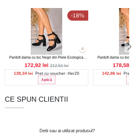
-18%
Pantofi dama cu toc Negri din Piele Ecologica
Pantofi dama cu toc Ne
Zanaria
Intoars
172,92
lei
178,58
l
212,51
lei
138,34
lei
Pret cu voucher: Her20
142,86
lei
Pret 
Aplică
Ap
CE SPUN CLIENTII
Detii sau ai utilizat produsul?