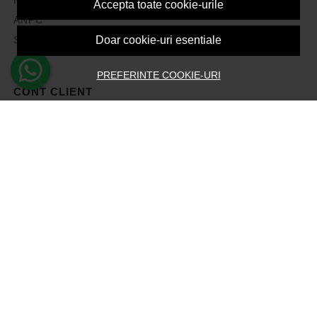
Accepta toate cookie-urile
ANPC
Solutionarea litigiilor
Doar cookie-uri esentiale
PREFERINTE COOKIE-URI
CONT CLIENT
Contul meu
Inregistrare
Recuperare parola
Istoric comenzi
Produse favorite
Devino Afiliat