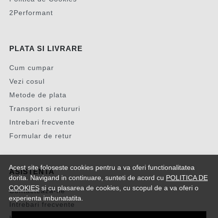
2Performant
PLATA SI LIVRARE
Cum cumpar
Vezi cosul
Metode de plata
Transport si retururi
Intrebari frecvente
Formular de retur
Acest site foloseste cookies pentru a va oferi functionalitatea
ASISTENTA
dorita. Navigand in continuare, sunteti de acord cu
POLITICA DE
COOKIES
si cu plasarea de cookies, cu scopul de a va oferi o
Contacteaza-ne
experienta imbunatatita.
Intrebari frecvente
Harta site