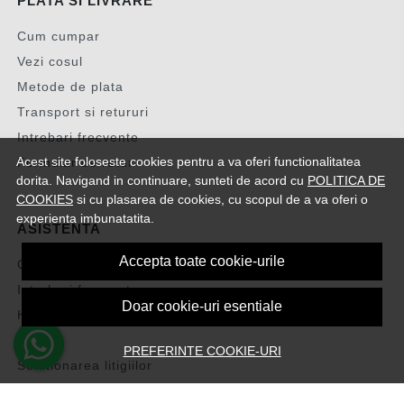
PLATA SI LIVRARE
Cum cumpar
Vezi cosul
Metode de plata
Transport si retururi
Intrebari frecvente
Acest site foloseste cookies pentru a va oferi functionalitatea
Formular de retur
dorita. Navigand in continuare, sunteti de acord cu
POLITICA DE
COOKIES
si cu plasarea de cookies, cu scopul de a va oferi o
experienta imbunatatita.
ASISTENTA
Accepta toate cookie-urile
Contacteaza-ne
Intrebari frecvente
Doar cookie-uri esentiale
Harta site
ANPC
PREFERINTE COOKIE-URI
Solutionarea litigiilor