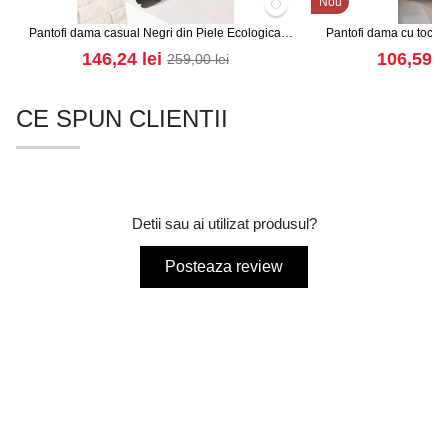
Nou
Pantofi dama casual Negri din Piele Ecologica
Pantofi dama cu toc Ne
Intoarsa Niyel2
Le
146,24
lei
106,59
l
259,00
lei
CE SPUN CLIENTII
Detii sau ai utilizat produsul?
Posteaza review