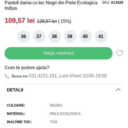
Pantofi dama cu toc Negri din Piele Ecologica
SKU
A13420
Black Friday de Vara! 27.07-05.08
Indiya
Reducerea finală la toate produsele!
109,57
lei
129,57
lei
( 15%)
36
37
38
39
40
41
Alege marimea
Cum te putem ajuta?
031.4231.181, Luni-Vineri 10:00-18:00
Suna-ne
DETALII
CULOARE
NEGRU
MATERIAL
PIELE ECOLOGICA
INALTIME TOC
7CM