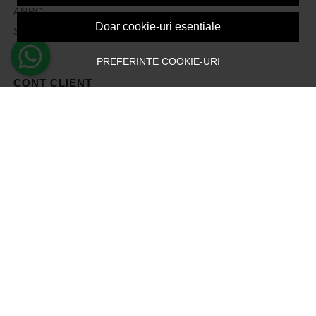
ANPC
Doar cookie-uri esentiale
Solutionarea litigiilor
PREFERINTE COOKIE-URI
CONT CLIENT
Contul meu
Inregistrare
Recuperare parola
Istoric comenzi
Produse favorite
Devino Afiliat