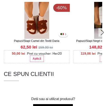
-60%
1
Papuci/Slapi Camel din Textil Daria
Papuci/Slapi Negri din 
Is
62,50
lei
148,82
l
159,00
lei
50,00
lei
Pret cu voucher: Her20
119,06
lei
Pret 
Aplică
Ap
CE SPUN CLIENTII
Detii sau ai utilizat produsul?