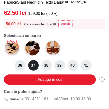
Papuci/Slapi Negri din Textil Daria
SKU
A18223_37
62,50
lei
159,00
lei
( 60%)
50,00
lei
Aplică
Pret cu voucher: Her20
Selecteaza culoarea
în Vogă
36
37
38
39
40
41
Adauga in cos
Cum te putem ajuta?
031.4231.181, Luni-Vineri 10:00-18:00
Suna-ne