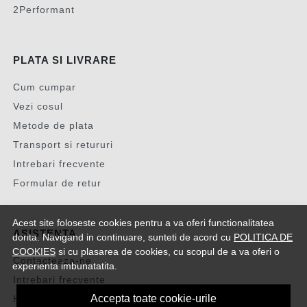
2Performant
PLATA SI LIVRARE
Cum cumpar
Vezi cosul
Metode de plata
Transport si retururi
Intrebari frecvente
Formular de retur
Acest site foloseste cookies pentru a va oferi functionalitatea
ASISTENTA
dorita. Navigand in continuare, sunteti de acord cu
POLITICA DE
COOKIES
si cu plasarea de cookies, cu scopul de a va oferi o
Contacteaza-ne
experienta imbunatatita.
Intrebari frecvente
Accepta toate cookie-urile
Harta site