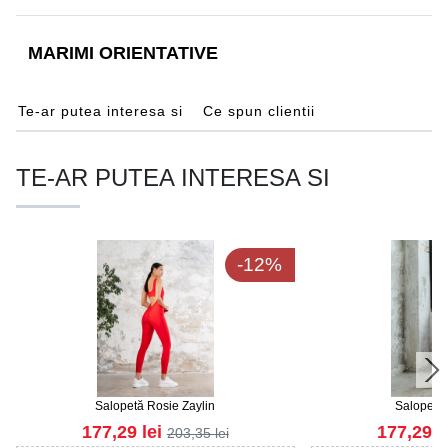
MARIMI ORIENTATIVE
Te-ar putea interesa si
Ce spun clientii
TE-AR PUTEA INTERESA SI
-12%
Salopetă Rosie Zaylin
Salopetă
177,29
lei
177,29
l
203,35
lei