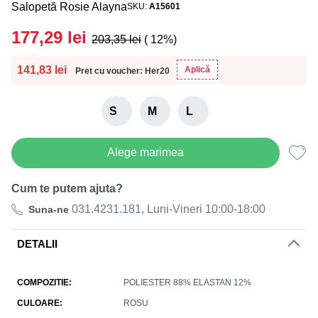
Salopetă Rosie Alayna
SKU
A15601
177,29
lei
203,35
lei
( 12%)
141,83
lei
Aplică
Pret cu voucher: Her20
S
M
L
Alege marimea
Cum te putem ajuta?
031.4231.181, Luni-Vineri 10:00-18:00
Suna-ne
DETALII
COMPOZITIE
POLIESTER 88% ELASTAN 12%
CULOARE
ROSU