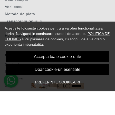
Vezi cosul
Metode de plata
Transport si retururi
Acest site foloseste cookies pentru a va oferi functionalitatea
Intrebari frecvente
dorita. Navigand in continuare, sunteti de acord cu
POLITICA DE
Formular de retur
COOKIES
si cu plasarea de cookies, cu scopul de a va oferi o
experienta imbunatatita.
ASISTENTA
Accepta toate cookie-urile
Contacteaza-ne
Doar cookie-uri esentiale
Intrebari frecvente
Harta site
PREFERINTE COOKIE-URI
ANPC
Solutionarea litigiilor
CONT CLIENT