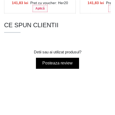
141,83
lei
Pret cu voucher: Her20
141,83
lei
Pret 
Aplică
Ap
CE SPUN CLIENTII
Detii sau ai utilizat produsul?
Posteaza review