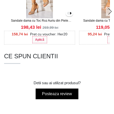
Sandale dama cu Toc Roz Auriu din Piele
Sandale dama cu Toc B
Ecologica Amelia
Intoars
198,43
lei
119,05
l
269,99
lei
158,74
lei
Pret cu voucher: Her20
95,24
lei
Pret 
Aplică
Ap
CE SPUN CLIENTII
Detii sau ai utilizat produsul?
Posteaza review