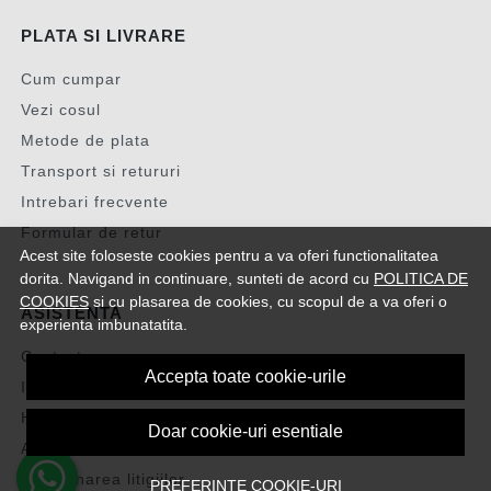
PLATA SI LIVRARE
Cum cumpar
Vezi cosul
Metode de plata
Transport si retururi
Intrebari frecvente
Formular de retur
Acest site foloseste cookies pentru a va oferi functionalitatea
dorita. Navigand in continuare, sunteti de acord cu
POLITICA DE
COOKIES
si cu plasarea de cookies, cu scopul de a va oferi o
ASISTENTA
experienta imbunatatita.
Contacteaza-ne
Accepta toate cookie-urile
Intrebari frecvente
Harta site
Doar cookie-uri esentiale
ANPC
Solutionarea litigiilor
PREFERINTE COOKIE-URI