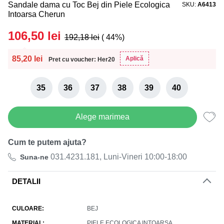
Sandale dama cu Toc Bej din Piele Ecologica
SKU
A6413
Intoarsa Cherun
106,50
lei
192,18
lei
( 44%)
85,20
lei
Aplică
Pret cu voucher: Her20
35
36
37
38
39
40
Alege marimea
Cum te putem ajuta?
031.4231.181, Luni-Vineri 10:00-18:00
Suna-ne
DETALII
CULOARE
BEJ
MATERIAL
PIELE ECOLOGICA INTOARSA