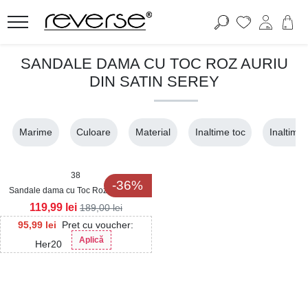
SANDALE DAMA CU TOC ROZ AURIU
DIN SATIN SEREY
Marime
Culoare
Material
Inaltime toc
Inaltime
38
-36%
Sandale dama cu Toc Roz Auriu din
Piele Ecologica Serey2
119,99
lei
189,00
lei
95,99
lei
Pret cu voucher:
Aplică
Her20