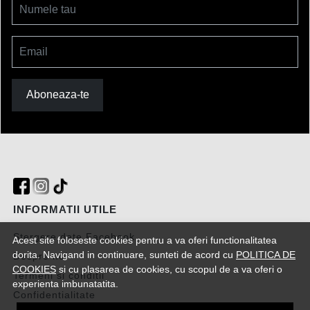
Numele tau
Email
Aboneaza-te
INFORMATII UTILE
Stergere date Facebook
Acest site foloseste cookies pentru a va oferi functionalitatea
dorita. Navigand in continuare, sunteti de acord cu
POLITICA DE
Despre noi
COOKIES
si cu plasarea de cookies, cu scopul de a va oferi o
Termeni si conditii
experienta imbunatatita.
Confidentialitate