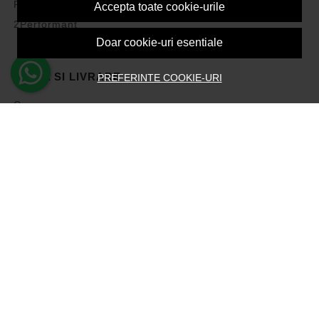
Politica de Cookies
Accepta toate cookie-urile
2Performant
Doar cookie-uri esentiale
PLATA SI LIVRARE
PREFERINTE COOKIE-URI
Cum cumpar
Vezi cosul
Metode de plata
Transport si retururi
Intrebari frecvente
Formular de retur
ASISTENTA
Contacteaza-ne
Intrebari frecvente