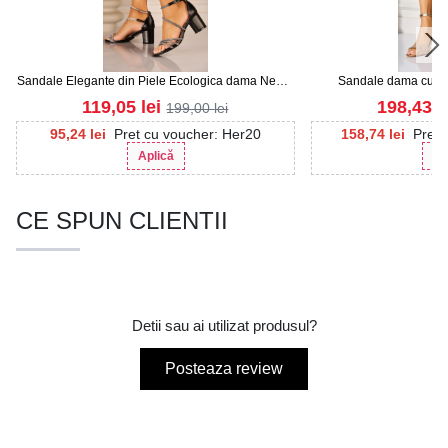
Sandale Elegante din Piele Ecologica dama Negre
Sandale dama cu Toc
Arsah
Ecologi
119,05
lei
198,43
l
199,00
lei
95,24
lei
Pret cu voucher: Her20
158,74
lei
Pret 
Aplică
Ap
CE SPUN CLIENTII
Detii sau ai utilizat produsul?
Posteaza review