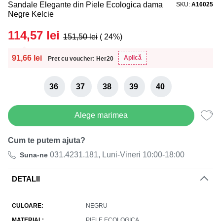
Sandale Elegante din Piele Ecologica dama
SKU
A16025
Negre Kelcie
114,57
lei
151,50
lei
( 24%)
91,66
lei
Aplică
Pret cu voucher: Her20
36
37
38
39
40
Alege marimea
Cum te putem ajuta?
031.4231.181, Luni-Vineri 10:00-18:00
Suna-ne
DETALII
CULOARE
NEGRU
MATERIAL
PIELE ECOLOGICA