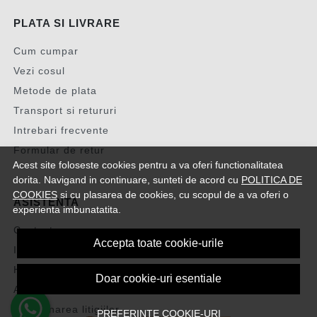
PLATA SI LIVRARE
Cum cumpar
Vezi cosul
Metode de plata
Transport si retururi
Intrebari frecvente
Formular de retur
Acest site foloseste cookies pentru a va oferi functionalitatea
dorita. Navigand in continuare, sunteti de acord cu
POLITICA DE
COOKIES
si cu plasarea de cookies, cu scopul de a va oferi o
ASISTENTA
experienta imbunatatita.
Contacteaza-ne
Accepta toate cookie-urile
Intrebari frecvente
Harta site
Doar cookie-uri esentiale
ANPC
Solutionarea litigiilor
PREFERINTE COOKIE-URI