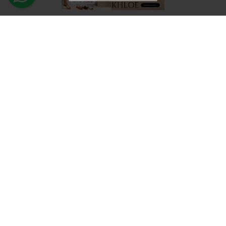
CONT CLIENT
Contul meu
Inregistrare
Recuperare parola
Istoric comenzi
Produse favorite
Devino Afiliat