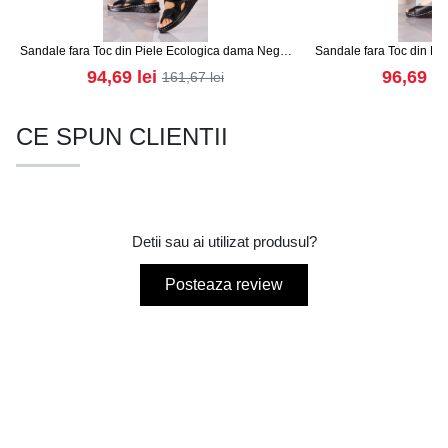
Sandale fara Toc din Piele Ecologica dama Negre
Sandale fara Toc din Pi
Lillie
Cha
94,69
lei
96,69
le
161,67
lei
CE SPUN CLIENTII
Detii sau ai utilizat produsul?
Posteaza review