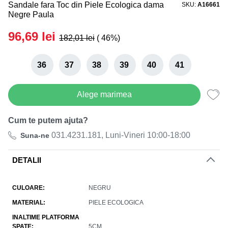
Sandale fara Toc din Piele Ecologica dama
SKU
A16661
Black Friday de Vara! 27.07-05.08
Negre Paula
Reducerea finală la toate produsele!
96,69
lei
182,01
lei
( 46%)
36
37
38
39
40
41
Alege marimea
Cum te putem ajuta?
031.4231.181, Luni-Vineri 10:00-18:00
Suna-ne
DETALII
CULOARE
NEGRU
MATERIAL
PIELE ECOLOGICA
INALTIME PLATFORMA
SPATE
5CM