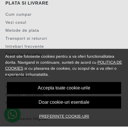
PLATA SI LIVRARE
Cum cumpar
Vezi cosul
Metode de plata
Transport si retururi
Intrebari frecvente
Formular de retur
Acest site foloseste cookies pentru a va oferi functionalitatea
dorita. Navigand in continuare, sunteti de acord cu
POLITICA DE
COOKIES
si cu plasarea de cookies, cu scopul de a va oferi o
experienta imbunatatita.
ASISTENTA
Contacteaza-ne
Accepta toate cookie-urile
Intrebari frecvente
Doar cookie-uri esentiale
Harta site
ANPC
PREFERINTE COOKIE-URI
Solutionarea litigiilor