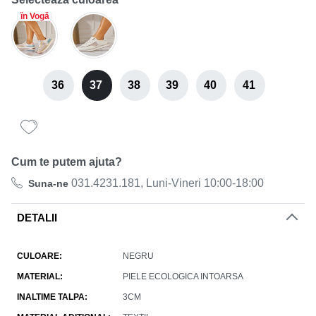
în Vogă
36
37
38
39
40
41
Cum te putem ajuta?
031.4231.181, Luni-Vineri 10:00-18:00
Suna-ne
DETALII
CULOARE
NEGRU
MATERIAL
PIELE ECOLOGICA INTOARSA
INALTIME TALPA
3CM