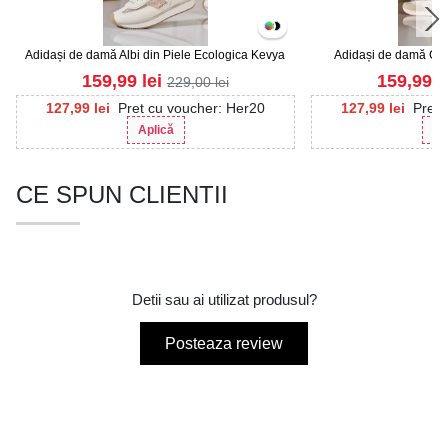
Adidași de damă Albi din Piele Ecologica Kevya
Adidași de damă Colo
Intoar
159,99
lei
159,99
l
229,00
lei
127,99
lei
Pret cu voucher: Her20
127,99
lei
Pret 
Aplică
Ap
CE SPUN CLIENTII
Detii sau ai utilizat produsul?
Posteaza review