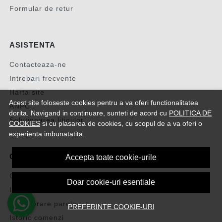
Formular de retur
ASISTENTA
Contacteaza-ne
Intrebari frecvente
Harta site
Acest site foloseste cookies pentru a va oferi functionalitatea
ANPC
dorita. Navigand in continuare, sunteti de acord cu
POLITICA DE
Solutionarea litigiilor
COOKIES
si cu plasarea de cookies, cu scopul de a va oferi o
experienta imbunatatita.
CONT CLIENT
Accepta toate cookie-urile
Contul meu
Doar cookie-uri esentiale
Inregistrare
Recuperare parola
PREFERINTE COOKIE-URI
Istoric comenzi