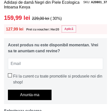
Adidași de damă Negri din Piele Ecologica
SKU
A20801_37
Intoarsa Kevya
159,99
lei
229,00
lei
( 30%)
127,99
lei
Aplică
Pret cu voucher: Her20
Acest produs nu este disponibil momentan. Vrei
sa te anuntam cand revine?
Email
Fii la curent cu toate promotiile si produsele noi din
shop!
Anunta-ma
Selecteaza culoarea