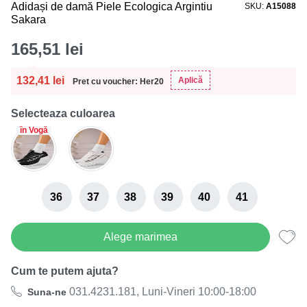
Adidași de damă Piele Ecologica Argintiu
SKU
A15088
Sakara
165,51
lei
132,41
lei
Aplică
Pret cu voucher: Her20
Selecteaza culoarea
în Vogă
36
37
38
39
40
41
Alege marimea
Cum te putem ajuta?
031.4231.181, Luni-Vineri 10:00-18:00
Suna-ne