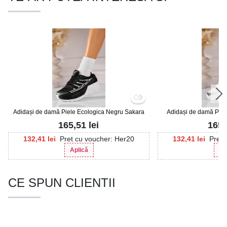
Adidași de damă Piele Ecologica Negru Sakara
Adidași de damă Piel
165,51
lei
165
132,41
lei
Pret cu voucher: Her20
132,41
lei
Pret 
Aplică
Ap
CE SPUN CLIENTII