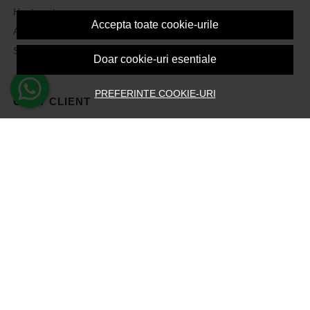
Harta site
Accepta toate cookie-urile
ANPC
Solutionarea litigiilor
Doar cookie-uri esentiale
PREFERINTE COOKIE-URI
CONT CLIENT
Contul meu
Inregistrare
Recuperare parola
Istoric comenzi
Produse favorite
Devino Afiliat