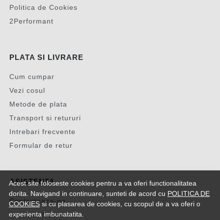
Politica de Cookies
2Performant
PLATA SI LIVRARE
Cum cumpar
Vezi cosul
Metode de plata
Transport si retururi
Intrebari frecvente
Formular de retur
ASISTENTA
Acest site foloseste cookies pentru a va oferi functionalitatea
dorita. Navigand in continuare, sunteti de acord cu
POLITICA DE
Contacteaza-ne
COOKIES
si cu plasarea de cookies, cu scopul de a va oferi o
experienta imbunatatita.
Intrebari frecvente